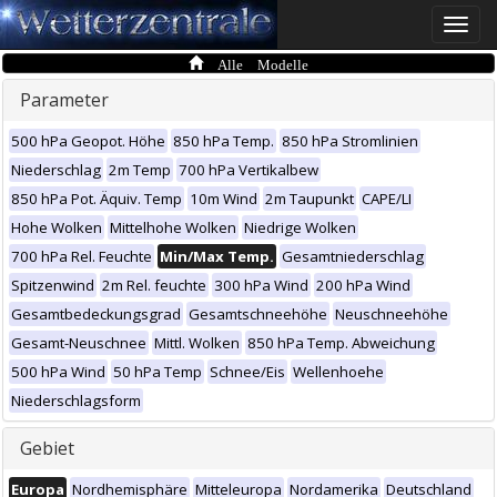
Toggle
naviga
Alle Modelle
Parameter
500 hPa Geopot. Höhe
850 hPa Temp.
850 hPa Stromlinien
Niederschlag
2m Temp
700 hPa Vertikalbew
850 hPa Pot. Äquiv. Temp
10m Wind
2m Taupunkt
CAPE/LI
Hohe Wolken
Mittelhohe Wolken
Niedrige Wolken
700 hPa Rel. Feuchte
Min/Max Temp.
Gesamtniederschlag
Spitzenwind
2m Rel. feuchte
300 hPa Wind
200 hPa Wind
Gesamtbedeckungsgrad
Gesamtschneehöhe
Neuschneehöhe
Gesamt-Neuschnee
Mittl. Wolken
850 hPa Temp. Abweichung
500 hPa Wind
50 hPa Temp
Schnee/Eis
Wellenhoehe
Niederschlagsform
Gebiet
Europa
Nordhemisphäre
Mitteleuropa
Nordamerika
Deutschland