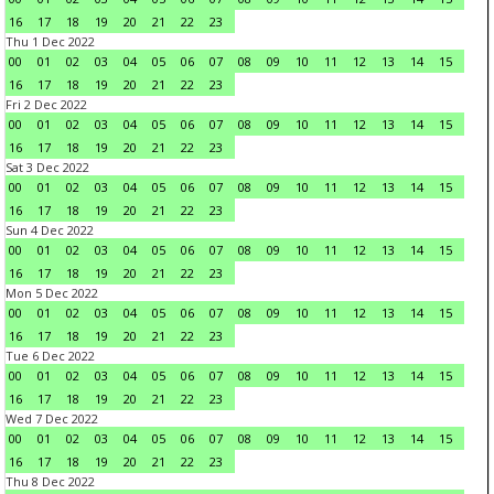
16
17
18
19
20
21
22
23
Thu 1 Dec 2022
00
01
02
03
04
05
06
07
08
09
10
11
12
13
14
15
16
17
18
19
20
21
22
23
Fri 2 Dec 2022
00
01
02
03
04
05
06
07
08
09
10
11
12
13
14
15
16
17
18
19
20
21
22
23
Sat 3 Dec 2022
00
01
02
03
04
05
06
07
08
09
10
11
12
13
14
15
16
17
18
19
20
21
22
23
Sun 4 Dec 2022
00
01
02
03
04
05
06
07
08
09
10
11
12
13
14
15
16
17
18
19
20
21
22
23
Mon 5 Dec 2022
00
01
02
03
04
05
06
07
08
09
10
11
12
13
14
15
16
17
18
19
20
21
22
23
Tue 6 Dec 2022
00
01
02
03
04
05
06
07
08
09
10
11
12
13
14
15
16
17
18
19
20
21
22
23
Wed 7 Dec 2022
00
01
02
03
04
05
06
07
08
09
10
11
12
13
14
15
16
17
18
19
20
21
22
23
Thu 8 Dec 2022