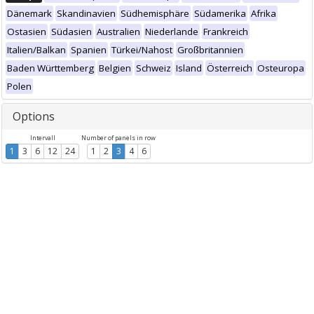
Dänemark
Skandinavien
Südhemisphäre
Südamerika
Afrika
Ostasien
Südasien
Australien
Niederlande
Frankreich
Italien/Balkan
Spanien
Türkei/Nahost
Großbritannien
Baden Württemberg
Belgien
Schweiz
Island
Österreich
Osteuropa
Polen
Options
Intervall
Number of panels in row
1
3
6
12
24
1
2
3
4
6