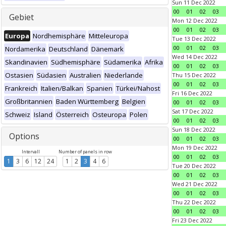
Sun 11 Dec 2022
00
01
02
03
Gebiet
Mon 12 Dec 2022
00
01
02
03
Europa
Nordhemisphäre
Mitteleuropa
Tue 13 Dec 2022
00
01
02
03
Nordamerika
Deutschland
Dänemark
Wed 14 Dec 2022
Skandinavien
Südhemisphäre
Südamerika
Afrika
00
01
02
03
Ostasien
Südasien
Australien
Niederlande
Thu 15 Dec 2022
00
01
02
03
Frankreich
Italien/Balkan
Spanien
Türkei/Nahost
Fri 16 Dec 2022
Großbritannien
Baden Württemberg
Belgien
00
01
02
03
Sat 17 Dec 2022
Schweiz
Island
Österreich
Osteuropa
Polen
00
01
02
03
Sun 18 Dec 2022
Options
00
01
02
03
Mon 19 Dec 2022
Intervall
Number of panels in row
00
01
02
03
1
3
6
12
24
1
2
3
4
6
Tue 20 Dec 2022
00
01
02
03
Wed 21 Dec 2022
00
01
02
03
Thu 22 Dec 2022
00
01
02
03
Fri 23 Dec 2022