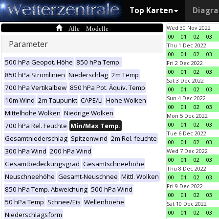
Top Karten
Diagr
Alle Modelle
Wed 30 Nov 2022
00
01
02
03
Parameter
Thu 1 Dec 2022
00
01
02
03
500 hPa Geopot. Höhe
850 hPa Temp.
Fri 2 Dec 2022
00
01
02
03
850 hPa Stromlinien
Niederschlag
2m Temp
Sat 3 Dec 2022
700 hPa Vertikalbew
850 hPa Pot. Äquiv. Temp
00
01
02
03
Sun 4 Dec 2022
10m Wind
2m Taupunkt
CAPE/LI
Hohe Wolken
00
01
02
03
Mittelhohe Wolken
Niedrige Wolken
Mon 5 Dec 2022
00
01
02
03
700 hPa Rel. Feuchte
Min/Max Temp.
Tue 6 Dec 2022
Gesamtniederschlag
Spitzenwind
2m Rel. feuchte
00
01
02
03
300 hPa Wind
200 hPa Wind
Wed 7 Dec 2022
00
01
02
03
Gesamtbedeckungsgrad
Gesamtschneehöhe
Thu 8 Dec 2022
Neuschneehöhe
Gesamt-Neuschnee
Mittl. Wolken
00
01
02
03
Fri 9 Dec 2022
850 hPa Temp. Abweichung
500 hPa Wind
00
01
02
03
50 hPa Temp
Schnee/Eis
Wellenhoehe
Sat 10 Dec 2022
00
01
02
03
Niederschlagsform