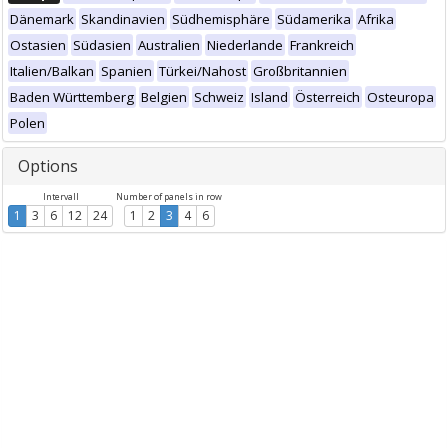
Dänemark
Skandinavien
Südhemisphäre
Südamerika
Afrika
Ostasien
Südasien
Australien
Niederlande
Frankreich
Italien/Balkan
Spanien
Türkei/Nahost
Großbritannien
Baden Württemberg
Belgien
Schweiz
Island
Österreich
Osteuropa
Polen
Options
Intervall
Number of panels in row
1
3
6
12
24
1
2
3
4
6