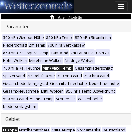
Toggle
naviga
Alle Modelle
Parameter
500 hPa Geopot. Höhe
850 hPa Temp.
850 hPa Stromlinien
Niederschlag
2m Temp
700 hPa Vertikalbew
850 hPa Pot. Äquiv. Temp
10m Wind
2m Taupunkt
CAPE/LI
Hohe Wolken
Mittelhohe Wolken
Niedrige Wolken
700 hPa Rel. Feuchte
Min/Max Temp.
Gesamtniederschlag
Spitzenwind
2m Rel. feuchte
300 hPa Wind
200 hPa Wind
Gesamtbedeckungsgrad
Gesamtschneehöhe
Neuschneehöhe
Gesamt-Neuschnee
Mittl. Wolken
850 hPa Temp. Abweichung
500 hPa Wind
50 hPa Temp
Schnee/Eis
Wellenhoehe
Niederschlagsform
Gebiet
Europa
Nordhemisphäre
Mitteleuropa
Nordamerika
Deutschland