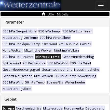
Toggle
naviga
Alle Modelle
Parameter
500 hPa Geopot. Höhe
850 hPa Temp.
850 hPa Stromlinien
Niederschlag
2m Temp
700 hPa Vertikalbew
850 hPa Pot. Äquiv. Temp
10m Wind
2m Taupunkt
CAPE/LI
Hohe Wolken
Mittelhohe Wolken
Niedrige Wolken
700 hPa Rel. Feuchte
Min/Max Temp.
Gesamtniederschlag
Spitzenwind
2m Rel. feuchte
300 hPa Wind
200 hPa Wind
Gesamtbedeckungsgrad
Gesamtschneehöhe
Neuschneehöhe
Gesamt-Neuschnee
Mittl. Wolken
850 hPa Temp. Abweichung
500 hPa Wind
50 hPa Temp
Schnee/Eis
Wellenhoehe
Niederschlagsform
Gebiet
Europa
Nordhemisphäre
Mitteleuropa
Nordamerika
Deutschland