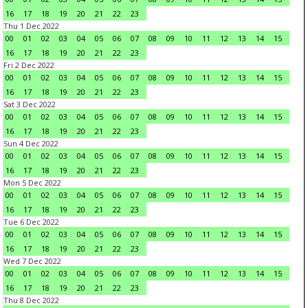
16
17
18
19
20
21
22
23
Thu 1 Dec 2022
00
01
02
03
04
05
06
07
08
09
10
11
12
13
14
15
16
17
18
19
20
21
22
23
Fri 2 Dec 2022
00
01
02
03
04
05
06
07
08
09
10
11
12
13
14
15
16
17
18
19
20
21
22
23
Sat 3 Dec 2022
00
01
02
03
04
05
06
07
08
09
10
11
12
13
14
15
16
17
18
19
20
21
22
23
Sun 4 Dec 2022
00
01
02
03
04
05
06
07
08
09
10
11
12
13
14
15
16
17
18
19
20
21
22
23
Mon 5 Dec 2022
00
01
02
03
04
05
06
07
08
09
10
11
12
13
14
15
16
17
18
19
20
21
22
23
Tue 6 Dec 2022
00
01
02
03
04
05
06
07
08
09
10
11
12
13
14
15
16
17
18
19
20
21
22
23
Wed 7 Dec 2022
00
01
02
03
04
05
06
07
08
09
10
11
12
13
14
15
16
17
18
19
20
21
22
23
Thu 8 Dec 2022