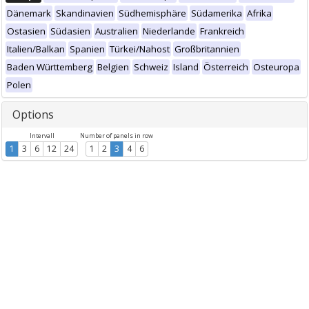
Dänemark
Skandinavien
Südhemisphäre
Südamerika
Afrika
Ostasien
Südasien
Australien
Niederlande
Frankreich
Italien/Balkan
Spanien
Türkei/Nahost
Großbritannien
Baden Württemberg
Belgien
Schweiz
Island
Österreich
Osteuropa
Polen
Options
Intervall
Number of panels in row
1
3
6
12
24
1
2
3
4
6