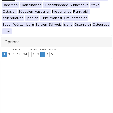
Dänemark
Skandinavien
Südhemisphäre
Südamerika
Afrika
Ostasien
Südasien
Australien
Niederlande
Frankreich
Italien/Balkan
Spanien
Türkei/Nahost
Großbritannien
Baden Württemberg
Belgien
Schweiz
Island
Österreich
Osteuropa
Polen
Options
Intervall
Number of panels in row
1
3
6
12
24
1
2
3
4
6