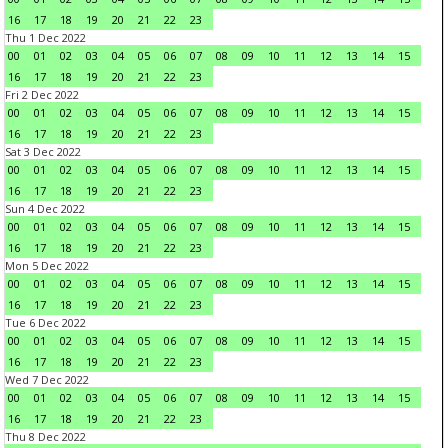
16
17
18
19
20
21
22
23
Thu 1 Dec 2022
00
01
02
03
04
05
06
07
08
09
10
11
12
13
14
15
16
17
18
19
20
21
22
23
Fri 2 Dec 2022
00
01
02
03
04
05
06
07
08
09
10
11
12
13
14
15
16
17
18
19
20
21
22
23
Sat 3 Dec 2022
00
01
02
03
04
05
06
07
08
09
10
11
12
13
14
15
16
17
18
19
20
21
22
23
Sun 4 Dec 2022
00
01
02
03
04
05
06
07
08
09
10
11
12
13
14
15
16
17
18
19
20
21
22
23
Mon 5 Dec 2022
00
01
02
03
04
05
06
07
08
09
10
11
12
13
14
15
16
17
18
19
20
21
22
23
Tue 6 Dec 2022
00
01
02
03
04
05
06
07
08
09
10
11
12
13
14
15
16
17
18
19
20
21
22
23
Wed 7 Dec 2022
00
01
02
03
04
05
06
07
08
09
10
11
12
13
14
15
16
17
18
19
20
21
22
23
Thu 8 Dec 2022