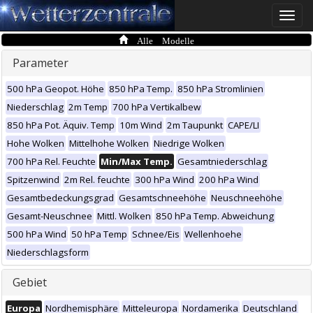
Toggle
naviga
Alle Modelle
Parameter
500 hPa Geopot. Höhe
850 hPa Temp.
850 hPa Stromlinien
Niederschlag
2m Temp
700 hPa Vertikalbew
850 hPa Pot. Äquiv. Temp
10m Wind
2m Taupunkt
CAPE/LI
Hohe Wolken
Mittelhohe Wolken
Niedrige Wolken
700 hPa Rel. Feuchte
Min/Max Temp.
Gesamtniederschlag
Spitzenwind
2m Rel. feuchte
300 hPa Wind
200 hPa Wind
Gesamtbedeckungsgrad
Gesamtschneehöhe
Neuschneehöhe
Gesamt-Neuschnee
Mittl. Wolken
850 hPa Temp. Abweichung
500 hPa Wind
50 hPa Temp
Schnee/Eis
Wellenhoehe
Niederschlagsform
Gebiet
Europa
Nordhemisphäre
Mitteleuropa
Nordamerika
Deutschland