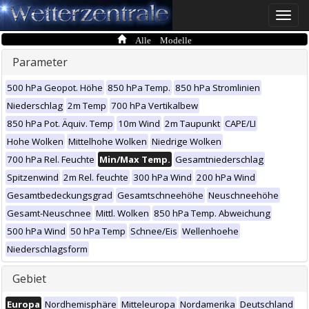
Toggle
naviga
Alle Modelle
Parameter
500 hPa Geopot. Höhe
850 hPa Temp.
850 hPa Stromlinien
Niederschlag
2m Temp
700 hPa Vertikalbew
850 hPa Pot. Äquiv. Temp
10m Wind
2m Taupunkt
CAPE/LI
Hohe Wolken
Mittelhohe Wolken
Niedrige Wolken
700 hPa Rel. Feuchte
Min/Max Temp.
Gesamtniederschlag
Spitzenwind
2m Rel. feuchte
300 hPa Wind
200 hPa Wind
Gesamtbedeckungsgrad
Gesamtschneehöhe
Neuschneehöhe
Gesamt-Neuschnee
Mittl. Wolken
850 hPa Temp. Abweichung
500 hPa Wind
50 hPa Temp
Schnee/Eis
Wellenhoehe
Niederschlagsform
Gebiet
Europa
Nordhemisphäre
Mitteleuropa
Nordamerika
Deutschland