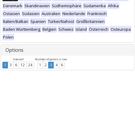
Dänemark
Skandinavien
Südhemisphäre
Südamerika
Afrika
Ostasien
Südasien
Australien
Niederlande
Frankreich
Italien/Balkan
Spanien
Türkei/Nahost
Großbritannien
Baden Württemberg
Belgien
Schweiz
Island
Österreich
Osteuropa
Polen
Options
Intervall
Number of panels in row
1
3
6
12
24
1
2
3
4
6