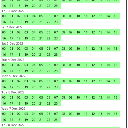
16
17
18
19
20
21
22
23
Thu 1 Dec 2022
00
01
02
03
04
05
06
07
08
09
10
11
12
13
14
15
16
17
18
19
20
21
22
23
Fri 2 Dec 2022
00
01
02
03
04
05
06
07
08
09
10
11
12
13
14
15
16
17
18
19
20
21
22
23
Sat 3 Dec 2022
00
01
02
03
04
05
06
07
08
09
10
11
12
13
14
15
16
17
18
19
20
21
22
23
Sun 4 Dec 2022
00
01
02
03
04
05
06
07
08
09
10
11
12
13
14
15
16
17
18
19
20
21
22
23
Mon 5 Dec 2022
00
01
02
03
04
05
06
07
08
09
10
11
12
13
14
15
16
17
18
19
20
21
22
23
Tue 6 Dec 2022
00
01
02
03
04
05
06
07
08
09
10
11
12
13
14
15
16
17
18
19
20
21
22
23
Wed 7 Dec 2022
00
01
02
03
04
05
06
07
08
09
10
11
12
13
14
15
16
17
18
19
20
21
22
23
Thu 8 Dec 2022