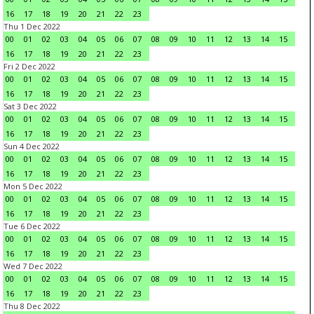
16
17
18
19
20
21
22
23
Thu 1 Dec 2022
00
01
02
03
04
05
06
07
08
09
10
11
12
13
14
15
16
17
18
19
20
21
22
23
Fri 2 Dec 2022
00
01
02
03
04
05
06
07
08
09
10
11
12
13
14
15
16
17
18
19
20
21
22
23
Sat 3 Dec 2022
00
01
02
03
04
05
06
07
08
09
10
11
12
13
14
15
16
17
18
19
20
21
22
23
Sun 4 Dec 2022
00
01
02
03
04
05
06
07
08
09
10
11
12
13
14
15
16
17
18
19
20
21
22
23
Mon 5 Dec 2022
00
01
02
03
04
05
06
07
08
09
10
11
12
13
14
15
16
17
18
19
20
21
22
23
Tue 6 Dec 2022
00
01
02
03
04
05
06
07
08
09
10
11
12
13
14
15
16
17
18
19
20
21
22
23
Wed 7 Dec 2022
00
01
02
03
04
05
06
07
08
09
10
11
12
13
14
15
16
17
18
19
20
21
22
23
Thu 8 Dec 2022