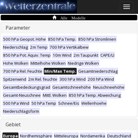
Toggle
naviga
Alle Modelle
Parameter
500 hPa Geopot. Höhe
850 hPa Temp.
850 hPa Stromlinien
Niederschlag
2m Temp
700 hPa Vertikalbew
850 hPa Pot. Äquiv. Temp
10m Wind
2m Taupunkt
CAPE/LI
Hohe Wolken
Mittelhohe Wolken
Niedrige Wolken
700 hPa Rel. Feuchte
Min/Max Temp.
Gesamtniederschlag
Spitzenwind
2m Rel. feuchte
300 hPa Wind
200 hPa Wind
Gesamtbedeckungsgrad
Gesamtschneehöhe
Neuschneehöhe
Gesamt-Neuschnee
Mittl. Wolken
850 hPa Temp. Abweichung
500 hPa Wind
50 hPa Temp
Schnee/Eis
Wellenhoehe
Niederschlagsform
Gebiet
Europa
Nordhemisphäre
Mitteleuropa
Nordamerika
Deutschland