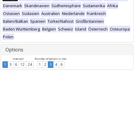
Dänemark
Skandinavien
Südhemisphäre
Südamerika
Afrika
Ostasien
Südasien
Australien
Niederlande
Frankreich
Italien/Balkan
Spanien
Türkei/Nahost
Großbritannien
Baden Württemberg
Belgien
Schweiz
Island
Österreich
Osteuropa
Polen
Options
Intervall
Number of panels in row
1
3
6
12
24
1
2
3
4
6