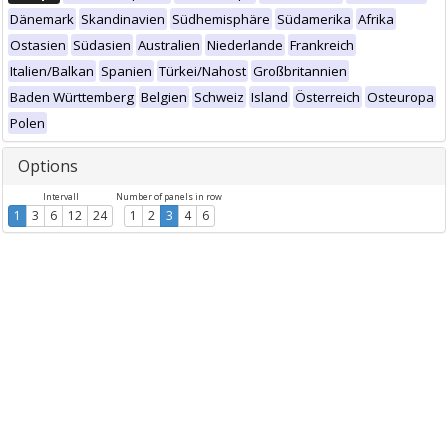
Dänemark
Skandinavien
Südhemisphäre
Südamerika
Afrika
Ostasien
Südasien
Australien
Niederlande
Frankreich
Italien/Balkan
Spanien
Türkei/Nahost
Großbritannien
Baden Württemberg
Belgien
Schweiz
Island
Österreich
Osteuropa
Polen
Options
Intervall
Number of panels in row
1
3
6
12
24
1
2
3
4
6