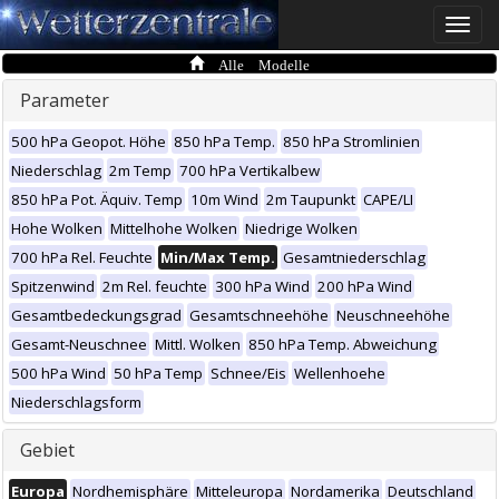
Toggle
naviga
Alle Modelle
Parameter
500 hPa Geopot. Höhe
850 hPa Temp.
850 hPa Stromlinien
Niederschlag
2m Temp
700 hPa Vertikalbew
850 hPa Pot. Äquiv. Temp
10m Wind
2m Taupunkt
CAPE/LI
Hohe Wolken
Mittelhohe Wolken
Niedrige Wolken
700 hPa Rel. Feuchte
Min/Max Temp.
Gesamtniederschlag
Spitzenwind
2m Rel. feuchte
300 hPa Wind
200 hPa Wind
Gesamtbedeckungsgrad
Gesamtschneehöhe
Neuschneehöhe
Gesamt-Neuschnee
Mittl. Wolken
850 hPa Temp. Abweichung
500 hPa Wind
50 hPa Temp
Schnee/Eis
Wellenhoehe
Niederschlagsform
Gebiet
Europa
Nordhemisphäre
Mitteleuropa
Nordamerika
Deutschland