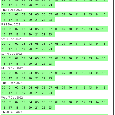
16
17
18
19
20
21
22
23
Thu 1 Dec 2022
00
01
02
03
04
05
06
07
08
09
10
11
12
13
14
15
16
17
18
19
20
21
22
23
Fri 2 Dec 2022
00
01
02
03
04
05
06
07
08
09
10
11
12
13
14
15
16
17
18
19
20
21
22
23
Sat 3 Dec 2022
00
01
02
03
04
05
06
07
08
09
10
11
12
13
14
15
16
17
18
19
20
21
22
23
Sun 4 Dec 2022
00
01
02
03
04
05
06
07
08
09
10
11
12
13
14
15
16
17
18
19
20
21
22
23
Mon 5 Dec 2022
00
01
02
03
04
05
06
07
08
09
10
11
12
13
14
15
16
17
18
19
20
21
22
23
Tue 6 Dec 2022
00
01
02
03
04
05
06
07
08
09
10
11
12
13
14
15
16
17
18
19
20
21
22
23
Wed 7 Dec 2022
00
01
02
03
04
05
06
07
08
09
10
11
12
13
14
15
16
17
18
19
20
21
22
23
Thu 8 Dec 2022