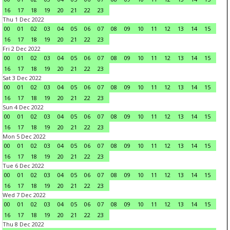
16
17
18
19
20
21
22
23
Thu 1 Dec 2022
00
01
02
03
04
05
06
07
08
09
10
11
12
13
14
15
16
17
18
19
20
21
22
23
Fri 2 Dec 2022
00
01
02
03
04
05
06
07
08
09
10
11
12
13
14
15
16
17
18
19
20
21
22
23
Sat 3 Dec 2022
00
01
02
03
04
05
06
07
08
09
10
11
12
13
14
15
16
17
18
19
20
21
22
23
Sun 4 Dec 2022
00
01
02
03
04
05
06
07
08
09
10
11
12
13
14
15
16
17
18
19
20
21
22
23
Mon 5 Dec 2022
00
01
02
03
04
05
06
07
08
09
10
11
12
13
14
15
16
17
18
19
20
21
22
23
Tue 6 Dec 2022
00
01
02
03
04
05
06
07
08
09
10
11
12
13
14
15
16
17
18
19
20
21
22
23
Wed 7 Dec 2022
00
01
02
03
04
05
06
07
08
09
10
11
12
13
14
15
16
17
18
19
20
21
22
23
Thu 8 Dec 2022