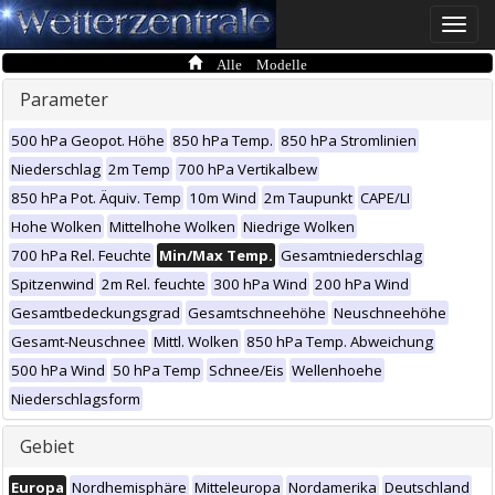
Toggle
naviga
Alle Modelle
Parameter
500 hPa Geopot. Höhe
850 hPa Temp.
850 hPa Stromlinien
Niederschlag
2m Temp
700 hPa Vertikalbew
850 hPa Pot. Äquiv. Temp
10m Wind
2m Taupunkt
CAPE/LI
Hohe Wolken
Mittelhohe Wolken
Niedrige Wolken
700 hPa Rel. Feuchte
Min/Max Temp.
Gesamtniederschlag
Spitzenwind
2m Rel. feuchte
300 hPa Wind
200 hPa Wind
Gesamtbedeckungsgrad
Gesamtschneehöhe
Neuschneehöhe
Gesamt-Neuschnee
Mittl. Wolken
850 hPa Temp. Abweichung
500 hPa Wind
50 hPa Temp
Schnee/Eis
Wellenhoehe
Niederschlagsform
Gebiet
Europa
Nordhemisphäre
Mitteleuropa
Nordamerika
Deutschland