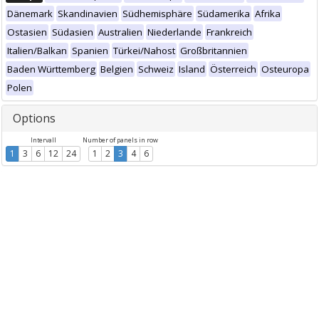
Dänemark
Skandinavien
Südhemisphäre
Südamerika
Afrika
Ostasien
Südasien
Australien
Niederlande
Frankreich
Italien/Balkan
Spanien
Türkei/Nahost
Großbritannien
Baden Württemberg
Belgien
Schweiz
Island
Österreich
Osteuropa
Polen
Options
Intervall
Number of panels in row
1
3
6
12
24
1
2
3
4
6