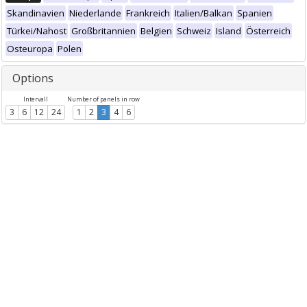
Skandinavien
Niederlande
Frankreich
Italien/Balkan
Spanien
Türkei/Nahost
Großbritannien
Belgien
Schweiz
Island
Österreich
Osteuropa
Polen
Options
Intervall
Number of panels in row
3
6
12
24
1
2
3
4
6