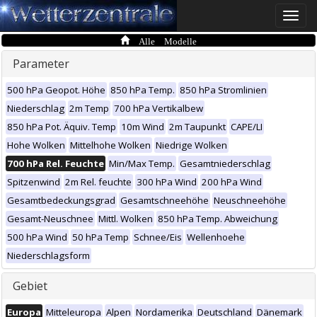
Toggle
naviga
Alle Modelle
Parameter
500 hPa Geopot. Höhe
850 hPa Temp.
850 hPa Stromlinien
Niederschlag
2m Temp
700 hPa Vertikalbew
850 hPa Pot. Äquiv. Temp
10m Wind
2m Taupunkt
CAPE/LI
Hohe Wolken
Mittelhohe Wolken
Niedrige Wolken
700 hPa Rel. Feuchte
Min/Max Temp.
Gesamtniederschlag
Spitzenwind
2m Rel. feuchte
300 hPa Wind
200 hPa Wind
Gesamtbedeckungsgrad
Gesamtschneehöhe
Neuschneehöhe
Gesamt-Neuschnee
Mittl. Wolken
850 hPa Temp. Abweichung
500 hPa Wind
50 hPa Temp
Schnee/Eis
Wellenhoehe
Niederschlagsform
Gebiet
Europa
Mitteleuropa
Alpen
Nordamerika
Deutschland
Dänemark