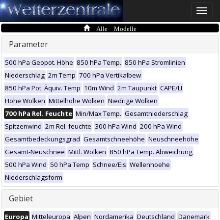
Toggle
naviga
Alle Modelle
Parameter
500 hPa Geopot. Höhe
850 hPa Temp.
850 hPa Stromlinien
Niederschlag
2m Temp
700 hPa Vertikalbew
850 hPa Pot. Äquiv. Temp
10m Wind
2m Taupunkt
CAPE/LI
Hohe Wolken
Mittelhohe Wolken
Niedrige Wolken
700 hPa Rel. Feuchte
Min/Max Temp.
Gesamtniederschlag
Spitzenwind
2m Rel. feuchte
300 hPa Wind
200 hPa Wind
Gesamtbedeckungsgrad
Gesamtschneehöhe
Neuschneehöhe
Gesamt-Neuschnee
Mittl. Wolken
850 hPa Temp. Abweichung
500 hPa Wind
50 hPa Temp
Schnee/Eis
Wellenhoehe
Niederschlagsform
Gebiet
Europa
Mitteleuropa
Alpen
Nordamerika
Deutschland
Dänemark