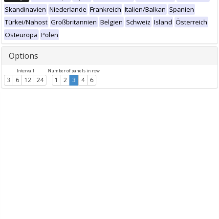
Skandinavien
Niederlande
Frankreich
Italien/Balkan
Spanien
Türkei/Nahost
Großbritannien
Belgien
Schweiz
Island
Österreich
Osteuropa
Polen
Options
Intervall
Number of panels in row
3
6
12
24
1
2
3
4
6