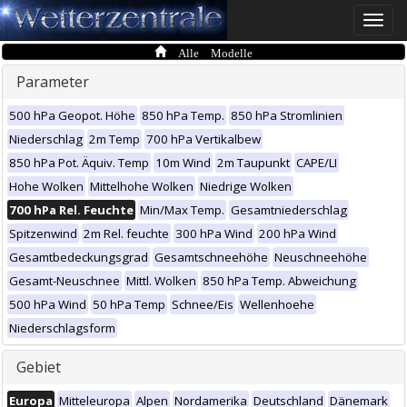
Toggle
naviga
Alle Modelle
Parameter
500 hPa Geopot. Höhe
850 hPa Temp.
850 hPa Stromlinien
Niederschlag
2m Temp
700 hPa Vertikalbew
850 hPa Pot. Äquiv. Temp
10m Wind
2m Taupunkt
CAPE/LI
Hohe Wolken
Mittelhohe Wolken
Niedrige Wolken
700 hPa Rel. Feuchte
Min/Max Temp.
Gesamtniederschlag
Spitzenwind
2m Rel. feuchte
300 hPa Wind
200 hPa Wind
Gesamtbedeckungsgrad
Gesamtschneehöhe
Neuschneehöhe
Gesamt-Neuschnee
Mittl. Wolken
850 hPa Temp. Abweichung
500 hPa Wind
50 hPa Temp
Schnee/Eis
Wellenhoehe
Niederschlagsform
Gebiet
Europa
Mitteleuropa
Alpen
Nordamerika
Deutschland
Dänemark