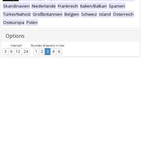
Skandinavien
Niederlande
Frankreich
Italien/Balkan
Spanien
Türkei/Nahost
Großbritannien
Belgien
Schweiz
Island
Österreich
Osteuropa
Polen
Options
Intervall
Number of panels in row
3
6
12
24
1
2
3
4
6