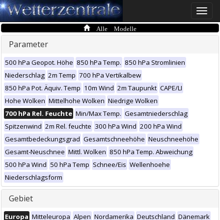
Toggle
naviga
Alle Modelle
Parameter
500 hPa Geopot. Höhe
850 hPa Temp.
850 hPa Stromlinien
Niederschlag
2m Temp
700 hPa Vertikalbew
850 hPa Pot. Äquiv. Temp
10m Wind
2m Taupunkt
CAPE/LI
Hohe Wolken
Mittelhohe Wolken
Niedrige Wolken
700 hPa Rel. Feuchte
Min/Max Temp.
Gesamtniederschlag
Spitzenwind
2m Rel. feuchte
300 hPa Wind
200 hPa Wind
Gesamtbedeckungsgrad
Gesamtschneehöhe
Neuschneehöhe
Gesamt-Neuschnee
Mittl. Wolken
850 hPa Temp. Abweichung
500 hPa Wind
50 hPa Temp
Schnee/Eis
Wellenhoehe
Niederschlagsform
Gebiet
Europa
Mitteleuropa
Alpen
Nordamerika
Deutschland
Dänemark