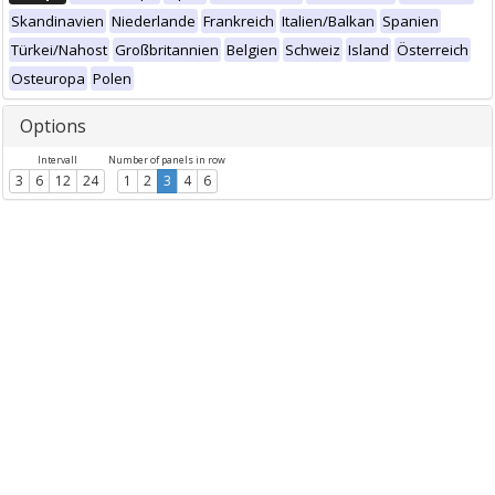
Skandinavien
Niederlande
Frankreich
Italien/Balkan
Spanien
Türkei/Nahost
Großbritannien
Belgien
Schweiz
Island
Österreich
Osteuropa
Polen
Options
Intervall
Number of panels in row
3
6
12
24
1
2
3
4
6