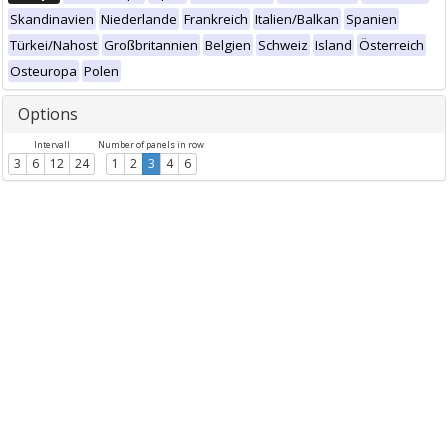
Skandinavien
Niederlande
Frankreich
Italien/Balkan
Spanien
Türkei/Nahost
Großbritannien
Belgien
Schweiz
Island
Österreich
Osteuropa
Polen
Options
Intervall
Number of panels in row
3
6
12
24
1
2
3
4
6