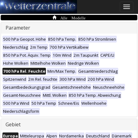
Toggle
naviga
Alle Modelle
Parameter
500 hPa Geopot. Höhe
850 hPa Temp.
850 hPa Stromlinien
Niederschlag
2m Temp
700 hPa Vertikalbew
850 hPa Pot. Äquiv. Temp
10m Wind
2m Taupunkt
CAPE/LI
Hohe Wolken
Mittelhohe Wolken
Niedrige Wolken
700 hPa Rel. Feuchte
Min/Max Temp.
Gesamtniederschlag
Spitzenwind
2m Rel. feuchte
300 hPa Wind
200 hPa Wind
Gesamtbedeckungsgrad
Gesamtschneehöhe
Neuschneehöhe
Gesamt-Neuschnee
Mittl. Wolken
850 hPa Temp. Abweichung
500 hPa Wind
50 hPa Temp
Schnee/Eis
Wellenhoehe
Niederschlagsform
Gebiet
Europa
Mitteleuropa
Alpen
Nordamerika
Deutschland
Dänemark