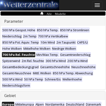
Toggle
naviga
Alle Modelle
Parameter
500 hPa Geopot. Höhe
850 hPa Temp.
850 hPa Stromlinien
Niederschlag
2m Temp
700 hPa Vertikalbew
850 hPa Pot. Äquiv. Temp
10m Wind
2m Taupunkt
CAPE/LI
Hohe Wolken
Mittelhohe Wolken
Niedrige Wolken
700 hPa Rel. Feuchte
Min/Max Temp.
Gesamtniederschlag
Spitzenwind
2m Rel. feuchte
300 hPa Wind
200 hPa Wind
Gesamtbedeckungsgrad
Gesamtschneehöhe
Neuschneehöhe
Gesamt-Neuschnee
Mittl. Wolken
850 hPa Temp. Abweichung
500 hPa Wind
50 hPa Temp
Schnee/Eis
Wellenhoehe
Niederschlagsform
Gebiet
Europa
Mitteleuropa
Alpen
Nordamerika
Deutschland
Dänemark