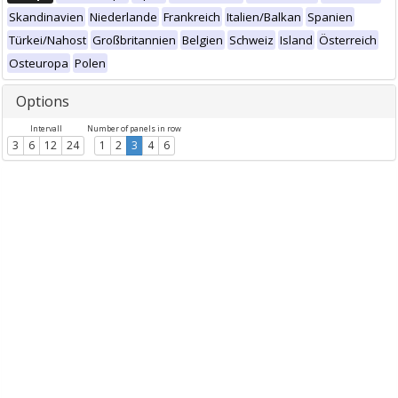
Skandinavien
Niederlande
Frankreich
Italien/Balkan
Spanien
Türkei/Nahost
Großbritannien
Belgien
Schweiz
Island
Österreich
Osteuropa
Polen
Options
Intervall
Number of panels in row
3
6
12
24
1
2
3
4
6