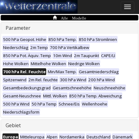
Toggle
naviga
Alle Modelle
Parameter
500 hPa Geopot. Höhe
850 hPa Temp.
850 hPa Stromlinien
Niederschlag
2m Temp
700 hPa Vertikalbew
850 hPa Pot. Äquiv. Temp
10m Wind
2m Taupunkt
CAPE/LI
Hohe Wolken
Mittelhohe Wolken
Niedrige Wolken
700 hPa Rel. Feuchte
Min/Max Temp.
Gesamtniederschlag
Spitzenwind
2m Rel. feuchte
300 hPa Wind
200 hPa Wind
Gesamtbedeckungsgrad
Gesamtschneehöhe
Neuschneehöhe
Gesamt-Neuschnee
Mittl. Wolken
850 hPa Temp. Abweichung
500 hPa Wind
50 hPa Temp
Schnee/Eis
Wellenhoehe
Niederschlagsform
Gebiet
Europa
Mitteleuropa
Alpen
Nordamerika
Deutschland
Dänemark