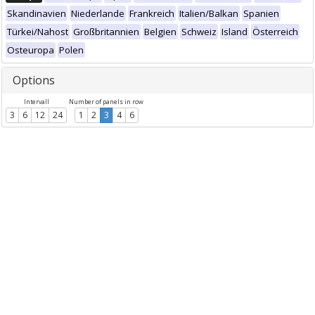
Skandinavien
Niederlande
Frankreich
Italien/Balkan
Spanien
Türkei/Nahost
Großbritannien
Belgien
Schweiz
Island
Österreich
Osteuropa
Polen
Options
Intervall
Number of panels in row
3
6
12
24
1
2
3
4
6