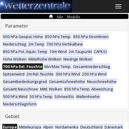
Toggle
naviga
Alle Modelle
Parameter
500 hPa Geopot. Höhe
850 hPa Temp.
850 hPa Stromlinien
Niederschlag
2m Temp
700 hPa Vertikalbew
850 hPa Pot. Äquiv. Temp
10m Wind
2m Taupunkt
CAPE/LI
Hohe Wolken
Mittelhohe Wolken
Niedrige Wolken
700 hPa Rel. Feuchte
Min/Max Temp.
Gesamtniederschlag
Spitzenwind
2m Rel. feuchte
300 hPa Wind
200 hPa Wind
Gesamtbedeckungsgrad
Gesamtschneehöhe
Neuschneehöhe
Gesamt-Neuschnee
Mittl. Wolken
850 hPa Temp. Abweichung
500 hPa Wind
50 hPa Temp
Schnee/Eis
Wellenhoehe
Niederschlagsform
Gebiet
Europa
Mitteleuropa
Alpen
Nordamerika
Deutschland
Dänemark