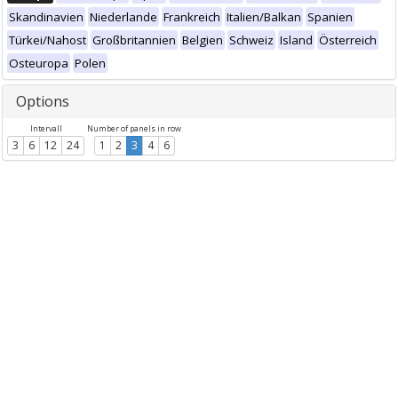
Skandinavien
Niederlande
Frankreich
Italien/Balkan
Spanien
Türkei/Nahost
Großbritannien
Belgien
Schweiz
Island
Österreich
Osteuropa
Polen
Options
Intervall
Number of panels in row
3
6
12
24
1
2
3
4
6