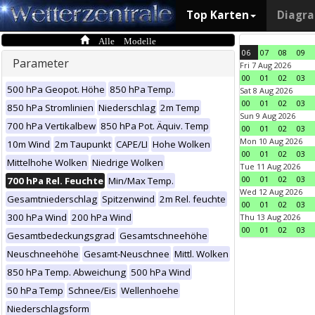
Top Karten
Diagr
Alle Modelle
06
07
08
09
Parameter
Fri 7 Aug 2026
00
01
02
03
500 hPa Geopot. Höhe
850 hPa Temp.
Sat 8 Aug 2026
00
01
02
03
850 hPa Stromlinien
Niederschlag
2m Temp
Sun 9 Aug 2026
700 hPa Vertikalbew
850 hPa Pot. Äquiv. Temp
00
01
02
03
Mon 10 Aug 2026
10m Wind
2m Taupunkt
CAPE/LI
Hohe Wolken
00
01
02
03
Mittelhohe Wolken
Niedrige Wolken
Tue 11 Aug 2026
00
01
02
03
700 hPa Rel. Feuchte
Min/Max Temp.
Wed 12 Aug 2026
Gesamtniederschlag
Spitzenwind
2m Rel. feuchte
00
01
02
03
300 hPa Wind
200 hPa Wind
Thu 13 Aug 2026
00
01
02
03
Gesamtbedeckungsgrad
Gesamtschneehöhe
Neuschneehöhe
Gesamt-Neuschnee
Mittl. Wolken
850 hPa Temp. Abweichung
500 hPa Wind
50 hPa Temp
Schnee/Eis
Wellenhoehe
Niederschlagsform