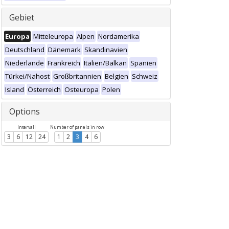
Gebiet
Europa
Mitteleuropa
Alpen
Nordamerika
Deutschland
Dänemark
Skandinavien
Niederlande
Frankreich
Italien/Balkan
Spanien
Türkei/Nahost
Großbritannien
Belgien
Schweiz
Island
Österreich
Osteuropa
Polen
Options
Intervall
Number of panels in row
3
6
12
24
1
2
3
4
6