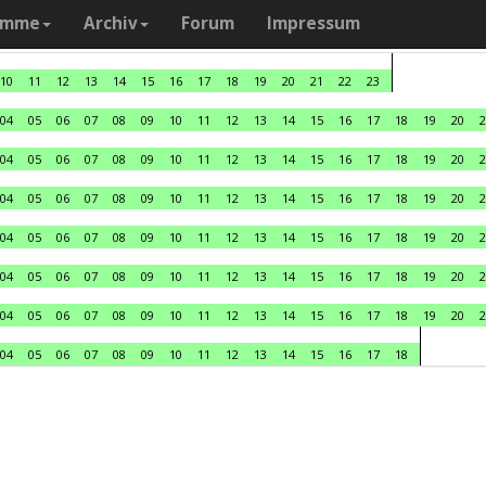
amme
Archiv
Forum
Impressum
10
11
12
13
14
15
16
17
18
19
20
21
22
23
04
05
06
07
08
09
10
11
12
13
14
15
16
17
18
19
20
2
04
05
06
07
08
09
10
11
12
13
14
15
16
17
18
19
20
2
04
05
06
07
08
09
10
11
12
13
14
15
16
17
18
19
20
2
04
05
06
07
08
09
10
11
12
13
14
15
16
17
18
19
20
2
04
05
06
07
08
09
10
11
12
13
14
15
16
17
18
19
20
2
04
05
06
07
08
09
10
11
12
13
14
15
16
17
18
19
20
2
04
05
06
07
08
09
10
11
12
13
14
15
16
17
18