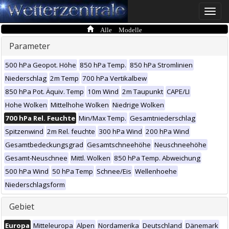
Toggle
naviga
Alle Modelle
Parameter
500 hPa Geopot. Höhe
850 hPa Temp.
850 hPa Stromlinien
Niederschlag
2m Temp
700 hPa Vertikalbew
850 hPa Pot. Äquiv. Temp
10m Wind
2m Taupunkt
CAPE/LI
Hohe Wolken
Mittelhohe Wolken
Niedrige Wolken
700 hPa Rel. Feuchte
Min/Max Temp.
Gesamtniederschlag
Spitzenwind
2m Rel. feuchte
300 hPa Wind
200 hPa Wind
Gesamtbedeckungsgrad
Gesamtschneehöhe
Neuschneehöhe
Gesamt-Neuschnee
Mittl. Wolken
850 hPa Temp. Abweichung
500 hPa Wind
50 hPa Temp
Schnee/Eis
Wellenhoehe
Niederschlagsform
Gebiet
Europa
Mitteleuropa
Alpen
Nordamerika
Deutschland
Dänemark