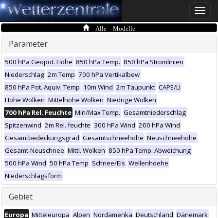
Toggle
naviga
Alle Modelle
Parameter
500 hPa Geopot. Höhe
850 hPa Temp.
850 hPa Stromlinien
Niederschlag
2m Temp
700 hPa Vertikalbew
850 hPa Pot. Äquiv. Temp
10m Wind
2m Taupunkt
CAPE/LI
Hohe Wolken
Mittelhohe Wolken
Niedrige Wolken
700 hPa Rel. Feuchte
Min/Max Temp.
Gesamtniederschlag
Spitzenwind
2m Rel. feuchte
300 hPa Wind
200 hPa Wind
Gesamtbedeckungsgrad
Gesamtschneehöhe
Neuschneehöhe
Gesamt-Neuschnee
Mittl. Wolken
850 hPa Temp. Abweichung
500 hPa Wind
50 hPa Temp
Schnee/Eis
Wellenhoehe
Niederschlagsform
Gebiet
Europa
Mitteleuropa
Alpen
Nordamerika
Deutschland
Dänemark