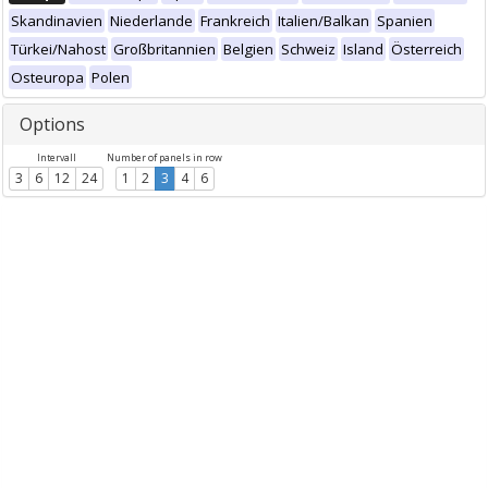
Skandinavien
Niederlande
Frankreich
Italien/Balkan
Spanien
Türkei/Nahost
Großbritannien
Belgien
Schweiz
Island
Österreich
Osteuropa
Polen
Options
Intervall
Number of panels in row
3
6
12
24
1
2
3
4
6