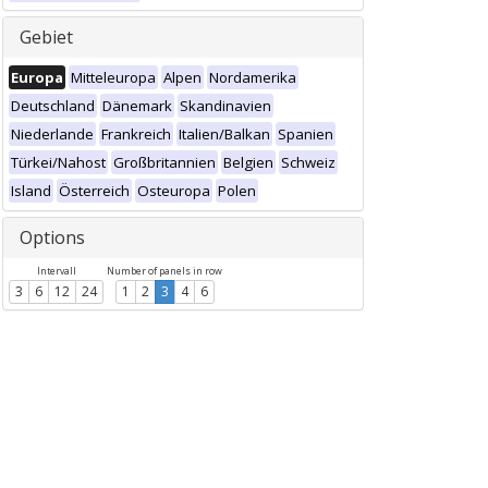
Gebiet
Europa
Mitteleuropa
Alpen
Nordamerika
Deutschland
Dänemark
Skandinavien
Niederlande
Frankreich
Italien/Balkan
Spanien
Türkei/Nahost
Großbritannien
Belgien
Schweiz
Island
Österreich
Osteuropa
Polen
Options
Intervall
Number of panels in row
3
6
12
24
1
2
3
4
6