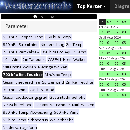
Top Karten
Diagr
Alle Modelle
06
07
08
09
Parameter
Fri 7 Aug 2026
00
01
02
03
500 hPa Geopot. Höhe
850 hPa Temp.
Sat 8 Aug 2026
00
01
02
03
850 hPa Stromlinien
Niederschlag
2m Temp
Sun 9 Aug 2026
700 hPa Vertikalbew
850 hPa Pot. Äquiv. Temp
00
01
02
03
Mon 10 Aug 2026
10m Wind
2m Taupunkt
CAPE/LI
Hohe Wolken
00
01
02
03
Mittelhohe Wolken
Niedrige Wolken
Tue 11 Aug 2026
00
01
02
03
700 hPa Rel. Feuchte
Min/Max Temp.
Wed 12 Aug 2026
Gesamtniederschlag
Spitzenwind
2m Rel. feuchte
00
01
02
03
300 hPa Wind
200 hPa Wind
Thu 13 Aug 2026
00
01
02
03
Gesamtbedeckungsgrad
Gesamtschneehöhe
Neuschneehöhe
Gesamt-Neuschnee
Mittl. Wolken
850 hPa Temp. Abweichung
500 hPa Wind
50 hPa Temp
Schnee/Eis
Wellenhoehe
Niederschlagsform