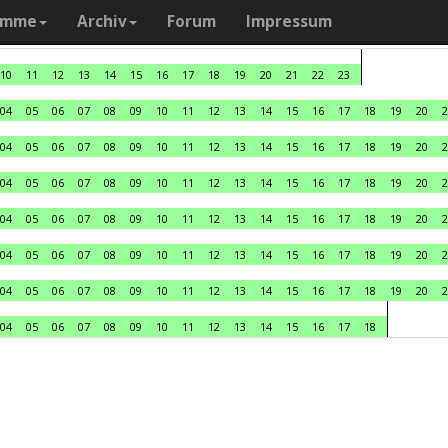
amme
Archiv
Forum
Impressum
10
11
12
13
14
15
16
17
18
19
20
21
22
23
04
05
06
07
08
09
10
11
12
13
14
15
16
17
18
19
20
2
04
05
06
07
08
09
10
11
12
13
14
15
16
17
18
19
20
2
04
05
06
07
08
09
10
11
12
13
14
15
16
17
18
19
20
2
04
05
06
07
08
09
10
11
12
13
14
15
16
17
18
19
20
2
04
05
06
07
08
09
10
11
12
13
14
15
16
17
18
19
20
2
04
05
06
07
08
09
10
11
12
13
14
15
16
17
18
19
20
2
04
05
06
07
08
09
10
11
12
13
14
15
16
17
18