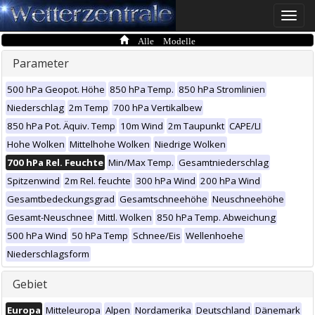
Toggle
naviga
Alle Modelle
Parameter
500 hPa Geopot. Höhe
850 hPa Temp.
850 hPa Stromlinien
Niederschlag
2m Temp
700 hPa Vertikalbew
850 hPa Pot. Äquiv. Temp
10m Wind
2m Taupunkt
CAPE/LI
Hohe Wolken
Mittelhohe Wolken
Niedrige Wolken
700 hPa Rel. Feuchte
Min/Max Temp.
Gesamtniederschlag
Spitzenwind
2m Rel. feuchte
300 hPa Wind
200 hPa Wind
Gesamtbedeckungsgrad
Gesamtschneehöhe
Neuschneehöhe
Gesamt-Neuschnee
Mittl. Wolken
850 hPa Temp. Abweichung
500 hPa Wind
50 hPa Temp
Schnee/Eis
Wellenhoehe
Niederschlagsform
Gebiet
Europa
Mitteleuropa
Alpen
Nordamerika
Deutschland
Dänemark