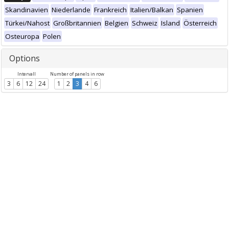
Skandinavien
Niederlande
Frankreich
Italien/Balkan
Spanien
Türkei/Nahost
Großbritannien
Belgien
Schweiz
Island
Österreich
Osteuropa
Polen
Options
Intervall
Number of panels in row
3
6
12
24
1
2
3
4
6