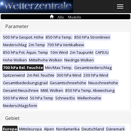
Toggle
naviga
Alle Modelle
Parameter
500 hPa Geopot. Höhe
850 hPa Temp.
850 hPa Stromlinien
Niederschlag
2m Temp
700 hPa Vertikalbew
850 hPa Pot. Äquiv. Temp
10m Wind
2m Taupunkt
CAPE/LI
Hohe Wolken
Mittelhohe Wolken
Niedrige Wolken
700 hPa Rel. Feuchte
Min/Max Temp.
Gesamtniederschlag
Spitzenwind
2m Rel. feuchte
300 hPa Wind
200 hPa Wind
Gesamtbedeckungsgrad
Gesamtschneehöhe
Neuschneehöhe
Gesamt-Neuschnee
Mittl. Wolken
850 hPa Temp. Abweichung
500 hPa Wind
50 hPa Temp
Schnee/Eis
Wellenhoehe
Niederschlagsform
Gebiet
Europa
Mitteleuropa
Alpen
Nordamerika
Deutschland
Dänemark