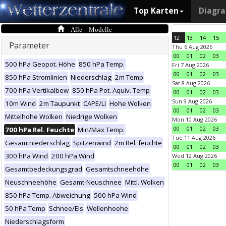
Top Karten
Diagr
Alle Modelle
12
13
14
15
Parameter
Thu 6 Aug 2026
00
01
02
03
500 hPa Geopot. Höhe
850 hPa Temp.
Fri 7 Aug 2026
00
01
02
03
850 hPa Stromlinien
Niederschlag
2m Temp
Sat 8 Aug 2026
700 hPa Vertikalbew
850 hPa Pot. Äquiv. Temp
00
01
02
03
Sun 9 Aug 2026
10m Wind
2m Taupunkt
CAPE/LI
Hohe Wolken
00
01
02
03
Mittelhohe Wolken
Niedrige Wolken
Mon 10 Aug 2026
00
01
02
03
700 hPa Rel. Feuchte
Min/Max Temp.
Tue 11 Aug 2026
Gesamtniederschlag
Spitzenwind
2m Rel. feuchte
00
01
02
03
300 hPa Wind
200 hPa Wind
Wed 12 Aug 2026
00
01
02
03
Gesamtbedeckungsgrad
Gesamtschneehöhe
Neuschneehöhe
Gesamt-Neuschnee
Mittl. Wolken
850 hPa Temp. Abweichung
500 hPa Wind
50 hPa Temp
Schnee/Eis
Wellenhoehe
Niederschlagsform