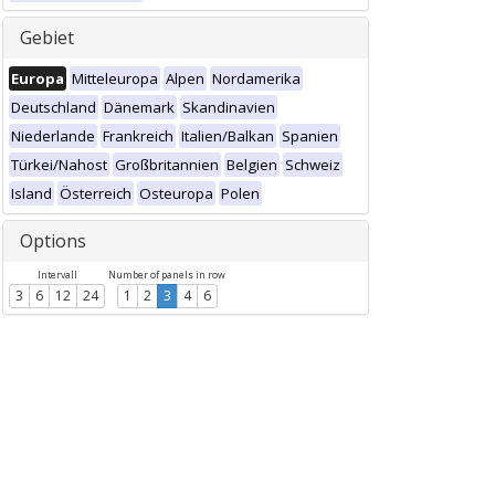
Gebiet
Europa
Mitteleuropa
Alpen
Nordamerika
Deutschland
Dänemark
Skandinavien
Niederlande
Frankreich
Italien/Balkan
Spanien
Türkei/Nahost
Großbritannien
Belgien
Schweiz
Island
Österreich
Osteuropa
Polen
Options
Intervall
Number of panels in row
3
6
12
24
1
2
3
4
6