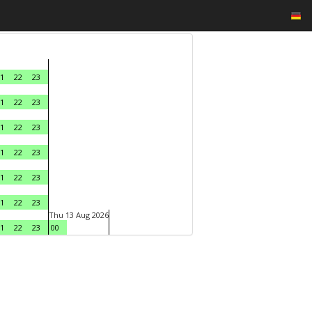
1
22
23
1
22
23
1
22
23
1
22
23
1
22
23
1
22
23
Thu 13 Aug 2026
1
22
23
00