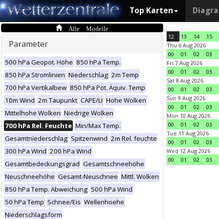
Top Karten
Diagr
Alle Modelle
12
13
14
15
Parameter
Thu 6 Aug 2026
00
01
02
03
500 hPa Geopot. Höhe
850 hPa Temp.
Fri 7 Aug 2026
00
01
02
03
850 hPa Stromlinien
Niederschlag
2m Temp
Sat 8 Aug 2026
700 hPa Vertikalbew
850 hPa Pot. Äquiv. Temp
00
01
02
03
Sun 9 Aug 2026
10m Wind
2m Taupunkt
CAPE/LI
Hohe Wolken
00
01
02
03
Mittelhohe Wolken
Niedrige Wolken
Mon 10 Aug 2026
00
01
02
03
700 hPa Rel. Feuchte
Min/Max Temp.
Tue 11 Aug 2026
Gesamtniederschlag
Spitzenwind
2m Rel. feuchte
00
01
02
03
300 hPa Wind
200 hPa Wind
Wed 12 Aug 2026
00
01
02
03
Gesamtbedeckungsgrad
Gesamtschneehöhe
Neuschneehöhe
Gesamt-Neuschnee
Mittl. Wolken
850 hPa Temp. Abweichung
500 hPa Wind
50 hPa Temp
Schnee/Eis
Wellenhoehe
Niederschlagsform