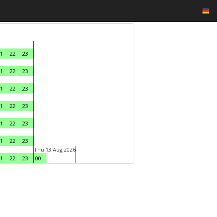
1
22
23
1
22
23
1
22
23
1
22
23
1
22
23
1
22
23
Thu 13 Aug 2026
1
22
23
00