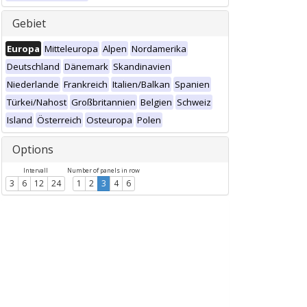
Gebiet
Europa
Mitteleuropa
Alpen
Nordamerika
Deutschland
Dänemark
Skandinavien
Niederlande
Frankreich
Italien/Balkan
Spanien
Türkei/Nahost
Großbritannien
Belgien
Schweiz
Island
Österreich
Osteuropa
Polen
Options
Intervall
Number of panels in row
3
6
12
24
1
2
3
4
6