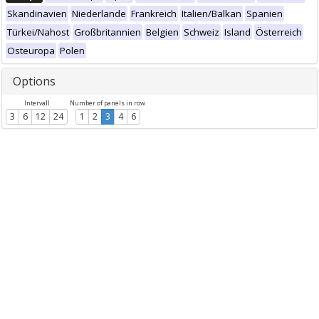
Skandinavien
Niederlande
Frankreich
Italien/Balkan
Spanien
Türkei/Nahost
Großbritannien
Belgien
Schweiz
Island
Österreich
Osteuropa
Polen
Options
Intervall
Number of panels in row
3
6
12
24
1
2
3
4
6