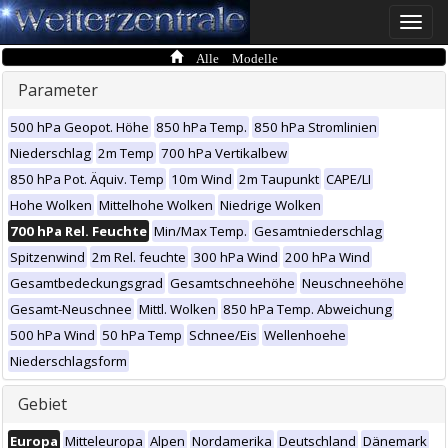
Toggle
naviga
Alle Modelle
Parameter
500 hPa Geopot. Höhe
850 hPa Temp.
850 hPa Stromlinien
Niederschlag
2m Temp
700 hPa Vertikalbew
850 hPa Pot. Äquiv. Temp
10m Wind
2m Taupunkt
CAPE/LI
Hohe Wolken
Mittelhohe Wolken
Niedrige Wolken
700 hPa Rel. Feuchte
Min/Max Temp.
Gesamtniederschlag
Spitzenwind
2m Rel. feuchte
300 hPa Wind
200 hPa Wind
Gesamtbedeckungsgrad
Gesamtschneehöhe
Neuschneehöhe
Gesamt-Neuschnee
Mittl. Wolken
850 hPa Temp. Abweichung
500 hPa Wind
50 hPa Temp
Schnee/Eis
Wellenhoehe
Niederschlagsform
Gebiet
Europa
Mitteleuropa
Alpen
Nordamerika
Deutschland
Dänemark