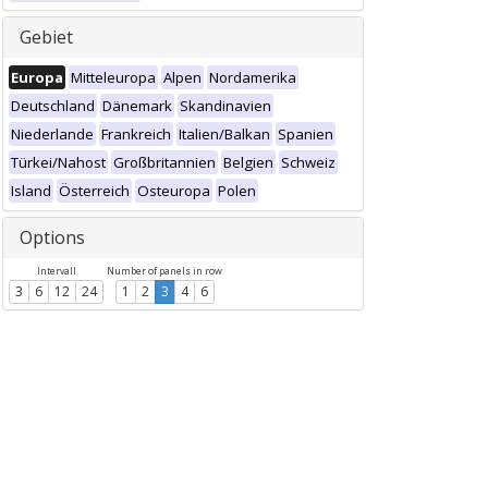
Gebiet
Europa
Mitteleuropa
Alpen
Nordamerika
Deutschland
Dänemark
Skandinavien
Niederlande
Frankreich
Italien/Balkan
Spanien
Türkei/Nahost
Großbritannien
Belgien
Schweiz
Island
Österreich
Osteuropa
Polen
Options
Intervall
Number of panels in row
3
6
12
24
1
2
3
4
6