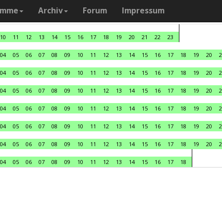
amme
Archiv
Forum
Impressum
10
11
12
13
14
15
16
17
18
19
20
21
22
23
04
05
06
07
08
09
10
11
12
13
14
15
16
17
18
19
20
2
04
05
06
07
08
09
10
11
12
13
14
15
16
17
18
19
20
2
04
05
06
07
08
09
10
11
12
13
14
15
16
17
18
19
20
2
04
05
06
07
08
09
10
11
12
13
14
15
16
17
18
19
20
2
04
05
06
07
08
09
10
11
12
13
14
15
16
17
18
19
20
2
04
05
06
07
08
09
10
11
12
13
14
15
16
17
18
19
20
2
04
05
06
07
08
09
10
11
12
13
14
15
16
17
18