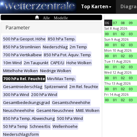
Top Karten
Diagr
Alle Modelle
06
07
08
09
Parameter
Sat 8 Aug 2026
00
01
02
03
500 hPa Geopot. Höhe
850 hPa Temp.
Sun 9 Aug 2026
00
01
02
03
850 hPa Stromlinien
Niederschlag
2m Temp
Mon 10 Aug 2026
700 hPa Vertikalbew
850 hPa Pot. Äquiv. Temp
00
01
02
03
Tue 11 Aug 2026
10m Wind
2m Taupunkt
CAPE/LI
Hohe Wolken
00
01
02
03
Mittelhohe Wolken
Niedrige Wolken
Wed 12 Aug 2026
00
01
02
03
700 hPa Rel. Feuchte
Min/Max Temp.
Thu 13 Aug 2026
Gesamtniederschlag
Spitzenwind
2m Rel. feuchte
00
01
02
03
300 hPa Wind
200 hPa Wind
Fri 14 Aug 2026
00
01
02
03
Gesamtbedeckungsgrad
Gesamtschneehöhe
Neuschneehöhe
Gesamt-Neuschnee
Mittl. Wolken
850 hPa Temp. Abweichung
500 hPa Wind
50 hPa Temp
Schnee/Eis
Wellenhoehe
Niederschlagsform