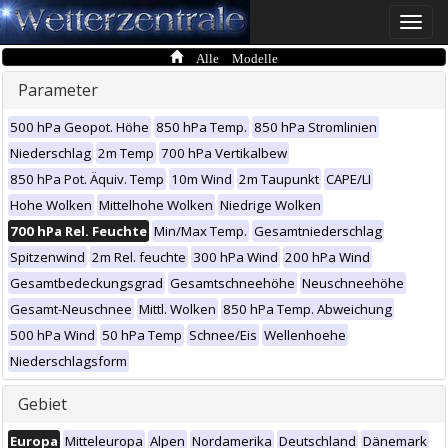
Toggle
naviga
Alle Modelle
Parameter
500 hPa Geopot. Höhe
850 hPa Temp.
850 hPa Stromlinien
Niederschlag
2m Temp
700 hPa Vertikalbew
850 hPa Pot. Äquiv. Temp
10m Wind
2m Taupunkt
CAPE/LI
Hohe Wolken
Mittelhohe Wolken
Niedrige Wolken
700 hPa Rel. Feuchte
Min/Max Temp.
Gesamtniederschlag
Spitzenwind
2m Rel. feuchte
300 hPa Wind
200 hPa Wind
Gesamtbedeckungsgrad
Gesamtschneehöhe
Neuschneehöhe
Gesamt-Neuschnee
Mittl. Wolken
850 hPa Temp. Abweichung
500 hPa Wind
50 hPa Temp
Schnee/Eis
Wellenhoehe
Niederschlagsform
Gebiet
Europa
Mitteleuropa
Alpen
Nordamerika
Deutschland
Dänemark