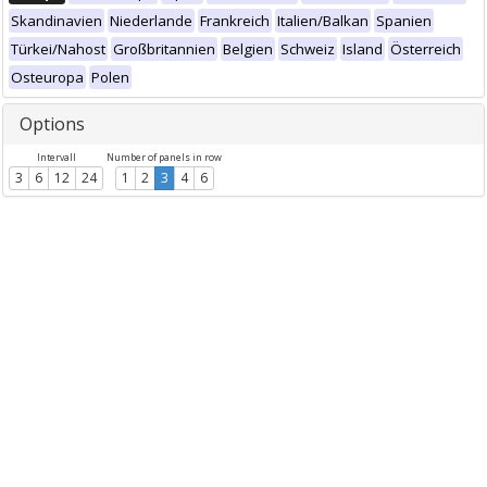
Skandinavien
Niederlande
Frankreich
Italien/Balkan
Spanien
Türkei/Nahost
Großbritannien
Belgien
Schweiz
Island
Österreich
Osteuropa
Polen
Options
Intervall
Number of panels in row
3
6
12
24
1
2
3
4
6