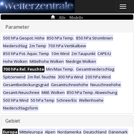
Toggle
naviga
Alle Modelle
Parameter
500 hPa Geopot. Höhe
850 hPa Temp.
850 hPa Stromlinien
Niederschlag
2m Temp
700 hPa Vertikalbew
850 hPa Pot. Äquiv. Temp
10m Wind
2m Taupunkt
CAPE/LI
Hohe Wolken
Mittelhohe Wolken
Niedrige Wolken
700 hPa Rel. Feuchte
Min/Max Temp.
Gesamtniederschlag
Spitzenwind
2m Rel. feuchte
300 hPa Wind
200 hPa Wind
Gesamtbedeckungsgrad
Gesamtschneehöhe
Neuschneehöhe
Gesamt-Neuschnee
Mittl. Wolken
850 hPa Temp. Abweichung
500 hPa Wind
50 hPa Temp
Schnee/Eis
Wellenhoehe
Niederschlagsform
Gebiet
Europa
Mitteleuropa
Alpen
Nordamerika
Deutschland
Dänemark