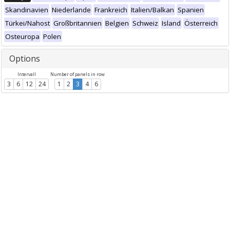
Skandinavien
Niederlande
Frankreich
Italien/Balkan
Spanien
Türkei/Nahost
Großbritannien
Belgien
Schweiz
Island
Österreich
Osteuropa
Polen
Options
Intervall
Number of panels in row
3
6
12
24
1
2
3
4
6