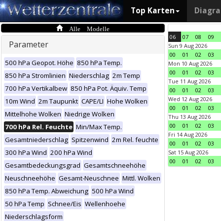
Top Karten
Diagr
Alle Modelle
06
07
08
09
Parameter
Sun 9 Aug 2026
00
01
02
03
500 hPa Geopot. Höhe
850 hPa Temp.
Mon 10 Aug 2026
00
01
02
03
850 hPa Stromlinien
Niederschlag
2m Temp
Tue 11 Aug 2026
700 hPa Vertikalbew
850 hPa Pot. Äquiv. Temp
00
01
02
03
Wed 12 Aug 2026
10m Wind
2m Taupunkt
CAPE/LI
Hohe Wolken
00
01
02
03
Mittelhohe Wolken
Niedrige Wolken
Thu 13 Aug 2026
00
01
02
03
700 hPa Rel. Feuchte
Min/Max Temp.
Fri 14 Aug 2026
Gesamtniederschlag
Spitzenwind
2m Rel. feuchte
00
01
02
03
300 hPa Wind
200 hPa Wind
Sat 15 Aug 2026
00
01
02
03
Gesamtbedeckungsgrad
Gesamtschneehöhe
Neuschneehöhe
Gesamt-Neuschnee
Mittl. Wolken
850 hPa Temp. Abweichung
500 hPa Wind
50 hPa Temp
Schnee/Eis
Wellenhoehe
Niederschlagsform