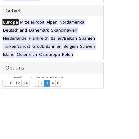
Gebiet
Europa
Mitteleuropa
Alpen
Nordamerika
Deutschland
Dänemark
Skandinavien
Niederlande
Frankreich
Italien/Balkan
Spanien
Türkei/Nahost
Großbritannien
Belgien
Schweiz
Island
Österreich
Osteuropa
Polen
Options
Intervall
Number of panels in row
3
6
12
24
1
2
3
4
6