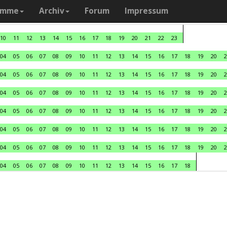
amme
Archiv
Forum
Impressum
10
11
12
13
14
15
16
17
18
19
20
21
22
23
04
05
06
07
08
09
10
11
12
13
14
15
16
17
18
19
20
2
04
05
06
07
08
09
10
11
12
13
14
15
16
17
18
19
20
2
04
05
06
07
08
09
10
11
12
13
14
15
16
17
18
19
20
2
04
05
06
07
08
09
10
11
12
13
14
15
16
17
18
19
20
2
04
05
06
07
08
09
10
11
12
13
14
15
16
17
18
19
20
2
04
05
06
07
08
09
10
11
12
13
14
15
16
17
18
19
20
2
04
05
06
07
08
09
10
11
12
13
14
15
16
17
18