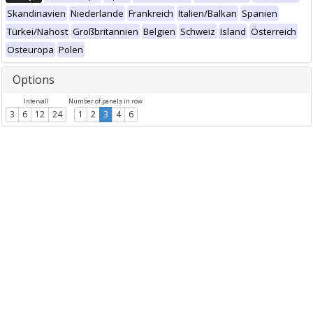
Skandinavien
Niederlande
Frankreich
Italien/Balkan
Spanien
Türkei/Nahost
Großbritannien
Belgien
Schweiz
Island
Österreich
Osteuropa
Polen
Options
Intervall
Number of panels in row
3
6
12
24
1
2
3
4
6