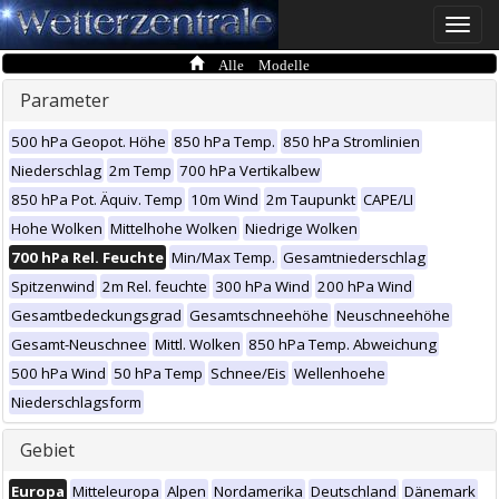
Toggle
naviga
Alle Modelle
Parameter
500 hPa Geopot. Höhe
850 hPa Temp.
850 hPa Stromlinien
Niederschlag
2m Temp
700 hPa Vertikalbew
850 hPa Pot. Äquiv. Temp
10m Wind
2m Taupunkt
CAPE/LI
Hohe Wolken
Mittelhohe Wolken
Niedrige Wolken
700 hPa Rel. Feuchte
Min/Max Temp.
Gesamtniederschlag
Spitzenwind
2m Rel. feuchte
300 hPa Wind
200 hPa Wind
Gesamtbedeckungsgrad
Gesamtschneehöhe
Neuschneehöhe
Gesamt-Neuschnee
Mittl. Wolken
850 hPa Temp. Abweichung
500 hPa Wind
50 hPa Temp
Schnee/Eis
Wellenhoehe
Niederschlagsform
Gebiet
Europa
Mitteleuropa
Alpen
Nordamerika
Deutschland
Dänemark