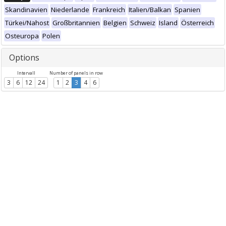
Skandinavien
Niederlande
Frankreich
Italien/Balkan
Spanien
Türkei/Nahost
Großbritannien
Belgien
Schweiz
Island
Österreich
Osteuropa
Polen
Options
Intervall
Number of panels in row
3
6
12
24
1
2
3
4
6