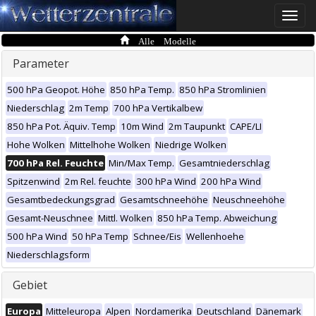
Toggle
naviga
Alle Modelle
Parameter
500 hPa Geopot. Höhe
850 hPa Temp.
850 hPa Stromlinien
Niederschlag
2m Temp
700 hPa Vertikalbew
850 hPa Pot. Äquiv. Temp
10m Wind
2m Taupunkt
CAPE/LI
Hohe Wolken
Mittelhohe Wolken
Niedrige Wolken
700 hPa Rel. Feuchte
Min/Max Temp.
Gesamtniederschlag
Spitzenwind
2m Rel. feuchte
300 hPa Wind
200 hPa Wind
Gesamtbedeckungsgrad
Gesamtschneehöhe
Neuschneehöhe
Gesamt-Neuschnee
Mittl. Wolken
850 hPa Temp. Abweichung
500 hPa Wind
50 hPa Temp
Schnee/Eis
Wellenhoehe
Niederschlagsform
Gebiet
Europa
Mitteleuropa
Alpen
Nordamerika
Deutschland
Dänemark