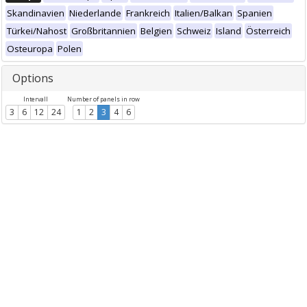
Skandinavien
Niederlande
Frankreich
Italien/Balkan
Spanien
Türkei/Nahost
Großbritannien
Belgien
Schweiz
Island
Österreich
Osteuropa
Polen
Options
Intervall
Number of panels in row
3
6
12
24
1
2
3
4
6