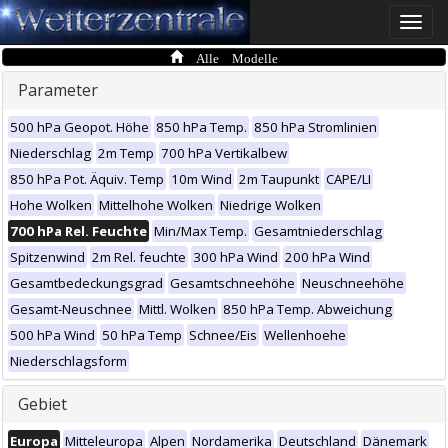
Toggle
naviga
Alle Modelle
Parameter
500 hPa Geopot. Höhe
850 hPa Temp.
850 hPa Stromlinien
Niederschlag
2m Temp
700 hPa Vertikalbew
850 hPa Pot. Äquiv. Temp
10m Wind
2m Taupunkt
CAPE/LI
Hohe Wolken
Mittelhohe Wolken
Niedrige Wolken
700 hPa Rel. Feuchte
Min/Max Temp.
Gesamtniederschlag
Spitzenwind
2m Rel. feuchte
300 hPa Wind
200 hPa Wind
Gesamtbedeckungsgrad
Gesamtschneehöhe
Neuschneehöhe
Gesamt-Neuschnee
Mittl. Wolken
850 hPa Temp. Abweichung
500 hPa Wind
50 hPa Temp
Schnee/Eis
Wellenhoehe
Niederschlagsform
Gebiet
Europa
Mitteleuropa
Alpen
Nordamerika
Deutschland
Dänemark