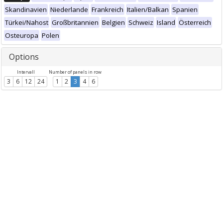
Skandinavien
Niederlande
Frankreich
Italien/Balkan
Spanien
Türkei/Nahost
Großbritannien
Belgien
Schweiz
Island
Österreich
Osteuropa
Polen
Options
Intervall
Number of panels in row
3
6
12
24
1
2
3
4
6