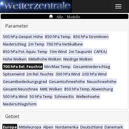
Toggle
naviga
Alle Modelle
Parameter
500 hPa Geopot. Höhe
850 hPa Temp.
850 hPa Stromlinien
Niederschlag
2m Temp
700 hPa Vertikalbew
850 hPa Pot. Äquiv. Temp
10m Wind
2m Taupunkt
CAPE/LI
Hohe Wolken
Mittelhohe Wolken
Niedrige Wolken
700 hPa Rel. Feuchte
Min/Max Temp.
Gesamtniederschlag
Spitzenwind
2m Rel. feuchte
300 hPa Wind
200 hPa Wind
Gesamtbedeckungsgrad
Gesamtschneehöhe
Neuschneehöhe
Gesamt-Neuschnee
Mittl. Wolken
850 hPa Temp. Abweichung
500 hPa Wind
50 hPa Temp
Schnee/Eis
Wellenhoehe
Niederschlagsform
Gebiet
Europa
Mitteleuropa
Alpen
Nordamerika
Deutschland
Dänemark