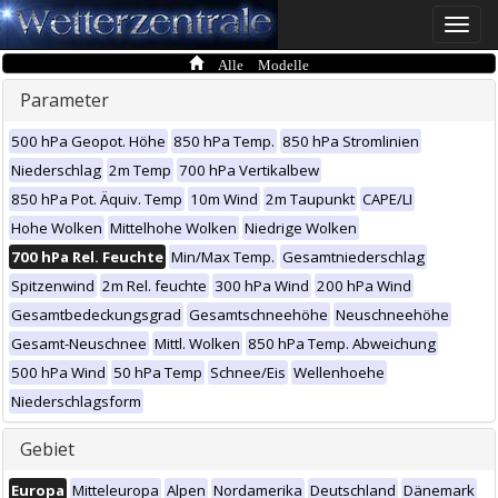
Toggle
naviga
Alle Modelle
Parameter
500 hPa Geopot. Höhe
850 hPa Temp.
850 hPa Stromlinien
Niederschlag
2m Temp
700 hPa Vertikalbew
850 hPa Pot. Äquiv. Temp
10m Wind
2m Taupunkt
CAPE/LI
Hohe Wolken
Mittelhohe Wolken
Niedrige Wolken
700 hPa Rel. Feuchte
Min/Max Temp.
Gesamtniederschlag
Spitzenwind
2m Rel. feuchte
300 hPa Wind
200 hPa Wind
Gesamtbedeckungsgrad
Gesamtschneehöhe
Neuschneehöhe
Gesamt-Neuschnee
Mittl. Wolken
850 hPa Temp. Abweichung
500 hPa Wind
50 hPa Temp
Schnee/Eis
Wellenhoehe
Niederschlagsform
Gebiet
Europa
Mitteleuropa
Alpen
Nordamerika
Deutschland
Dänemark