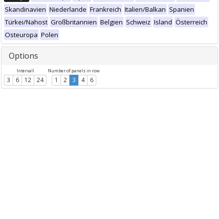
Skandinavien
Niederlande
Frankreich
Italien/Balkan
Spanien
Türkei/Nahost
Großbritannien
Belgien
Schweiz
Island
Österreich
Osteuropa
Polen
Options
Intervall
Number of panels in row
3
6
12
24
1
2
3
4
6