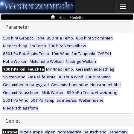
Toggle
naviga
Alle Modelle
Parameter
500 hPa Geopot. Höhe
850 hPa Temp.
850 hPa Stromlinien
Niederschlag
2m Temp
700 hPa Vertikalbew
850 hPa Pot. Äquiv. Temp
10m Wind
2m Taupunkt
CAPE/LI
Hohe Wolken
Mittelhohe Wolken
Niedrige Wolken
700 hPa Rel. Feuchte
Min/Max Temp.
Gesamtniederschlag
Spitzenwind
2m Rel. feuchte
300 hPa Wind
200 hPa Wind
Gesamtbedeckungsgrad
Gesamtschneehöhe
Neuschneehöhe
Gesamt-Neuschnee
Mittl. Wolken
850 hPa Temp. Abweichung
500 hPa Wind
50 hPa Temp
Schnee/Eis
Wellenhoehe
Niederschlagsform
Gebiet
Europa
Mitteleuropa
Alpen
Nordamerika
Deutschland
Dänemark