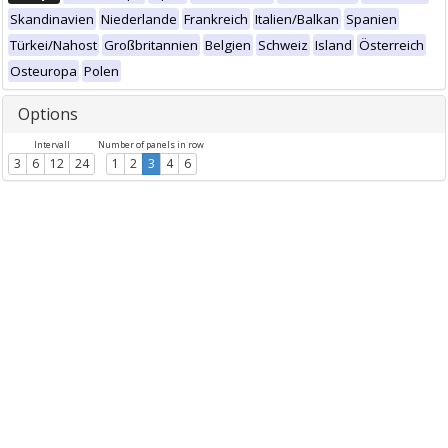
Skandinavien
Niederlande
Frankreich
Italien/Balkan
Spanien
Türkei/Nahost
Großbritannien
Belgien
Schweiz
Island
Österreich
Osteuropa
Polen
Options
Intervall
Number of panels in row
3
6
12
24
1
2
3
4
6