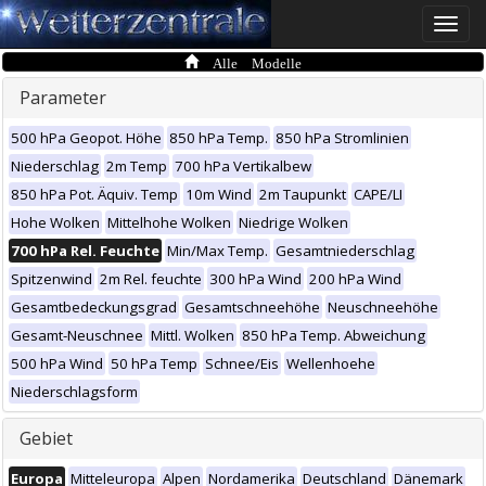
Toggle
naviga
Alle Modelle
Parameter
500 hPa Geopot. Höhe
850 hPa Temp.
850 hPa Stromlinien
Niederschlag
2m Temp
700 hPa Vertikalbew
850 hPa Pot. Äquiv. Temp
10m Wind
2m Taupunkt
CAPE/LI
Hohe Wolken
Mittelhohe Wolken
Niedrige Wolken
700 hPa Rel. Feuchte
Min/Max Temp.
Gesamtniederschlag
Spitzenwind
2m Rel. feuchte
300 hPa Wind
200 hPa Wind
Gesamtbedeckungsgrad
Gesamtschneehöhe
Neuschneehöhe
Gesamt-Neuschnee
Mittl. Wolken
850 hPa Temp. Abweichung
500 hPa Wind
50 hPa Temp
Schnee/Eis
Wellenhoehe
Niederschlagsform
Gebiet
Europa
Mitteleuropa
Alpen
Nordamerika
Deutschland
Dänemark