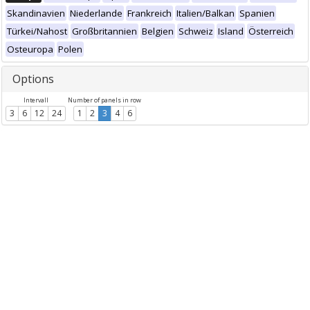
Skandinavien
Niederlande
Frankreich
Italien/Balkan
Spanien
Türkei/Nahost
Großbritannien
Belgien
Schweiz
Island
Österreich
Osteuropa
Polen
Options
Intervall
Number of panels in row
3
6
12
24
1
2
3
4
6