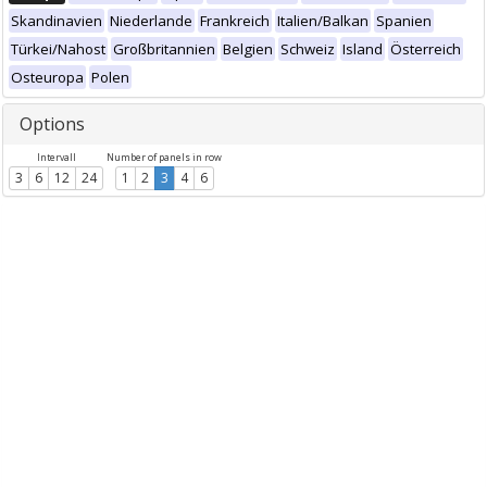
Skandinavien
Niederlande
Frankreich
Italien/Balkan
Spanien
Türkei/Nahost
Großbritannien
Belgien
Schweiz
Island
Österreich
Osteuropa
Polen
Options
Intervall
Number of panels in row
3
6
12
24
1
2
3
4
6