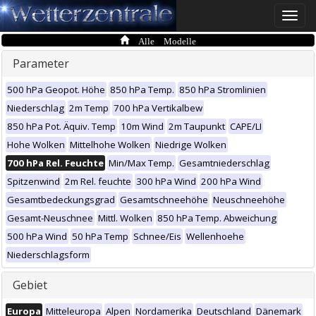
Toggle
naviga
Alle Modelle
Parameter
500 hPa Geopot. Höhe
850 hPa Temp.
850 hPa Stromlinien
Niederschlag
2m Temp
700 hPa Vertikalbew
850 hPa Pot. Äquiv. Temp
10m Wind
2m Taupunkt
CAPE/LI
Hohe Wolken
Mittelhohe Wolken
Niedrige Wolken
700 hPa Rel. Feuchte
Min/Max Temp.
Gesamtniederschlag
Spitzenwind
2m Rel. feuchte
300 hPa Wind
200 hPa Wind
Gesamtbedeckungsgrad
Gesamtschneehöhe
Neuschneehöhe
Gesamt-Neuschnee
Mittl. Wolken
850 hPa Temp. Abweichung
500 hPa Wind
50 hPa Temp
Schnee/Eis
Wellenhoehe
Niederschlagsform
Gebiet
Europa
Mitteleuropa
Alpen
Nordamerika
Deutschland
Dänemark