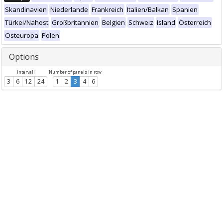
Skandinavien
Niederlande
Frankreich
Italien/Balkan
Spanien
Türkei/Nahost
Großbritannien
Belgien
Schweiz
Island
Österreich
Osteuropa
Polen
Options
Intervall
Number of panels in row
3
6
12
24
1
2
3
4
6