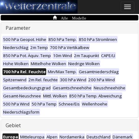
Toggle
naviga
Alle Modelle
Parameter
500 hPa Geopot. Höhe
850 hPa Temp.
850 hPa Stromlinien
Niederschlag
2m Temp
700 hPa Vertikalbew
850 hPa Pot. Äquiv. Temp
10m Wind
2m Taupunkt
CAPE/LI
Hohe Wolken
Mittelhohe Wolken
Niedrige Wolken
700 hPa Rel. Feuchte
Min/Max Temp.
Gesamtniederschlag
Spitzenwind
2m Rel. feuchte
300 hPa Wind
200 hPa Wind
Gesamtbedeckungsgrad
Gesamtschneehöhe
Neuschneehöhe
Gesamt-Neuschnee
Mittl. Wolken
850 hPa Temp. Abweichung
500 hPa Wind
50 hPa Temp
Schnee/Eis
Wellenhoehe
Niederschlagsform
Gebiet
Europa
Mitteleuropa
Alpen
Nordamerika
Deutschland
Dänemark