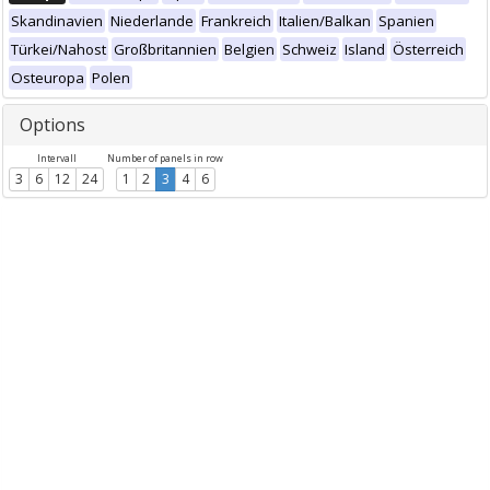
Skandinavien
Niederlande
Frankreich
Italien/Balkan
Spanien
Türkei/Nahost
Großbritannien
Belgien
Schweiz
Island
Österreich
Osteuropa
Polen
Options
Intervall
Number of panels in row
3
6
12
24
1
2
3
4
6