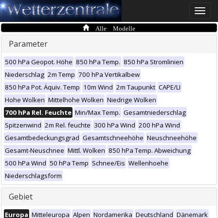
Toggle
naviga
Alle Modelle
Parameter
500 hPa Geopot. Höhe
850 hPa Temp.
850 hPa Stromlinien
Niederschlag
2m Temp
700 hPa Vertikalbew
850 hPa Pot. Äquiv. Temp
10m Wind
2m Taupunkt
CAPE/LI
Hohe Wolken
Mittelhohe Wolken
Niedrige Wolken
700 hPa Rel. Feuchte
Min/Max Temp.
Gesamtniederschlag
Spitzenwind
2m Rel. feuchte
300 hPa Wind
200 hPa Wind
Gesamtbedeckungsgrad
Gesamtschneehöhe
Neuschneehöhe
Gesamt-Neuschnee
Mittl. Wolken
850 hPa Temp. Abweichung
500 hPa Wind
50 hPa Temp
Schnee/Eis
Wellenhoehe
Niederschlagsform
Gebiet
Europa
Mitteleuropa
Alpen
Nordamerika
Deutschland
Dänemark