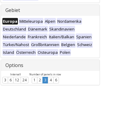
Gebiet
Europa
Mitteleuropa
Alpen
Nordamerika
Deutschland
Dänemark
Skandinavien
Niederlande
Frankreich
Italien/Balkan
Spanien
Türkei/Nahost
Großbritannien
Belgien
Schweiz
Island
Österreich
Osteuropa
Polen
Options
Intervall
Number of panels in row
3
6
12
24
1
2
3
4
6