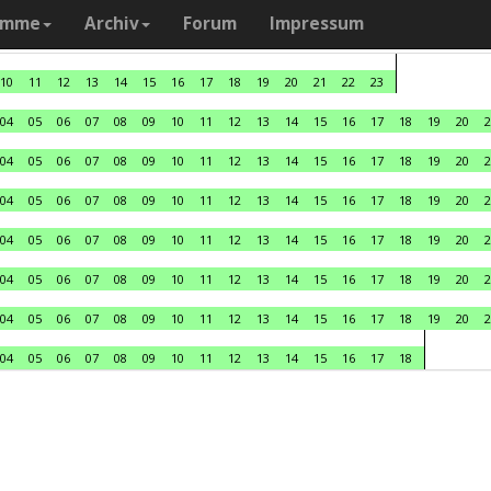
amme
Archiv
Forum
Impressum
10
11
12
13
14
15
16
17
18
19
20
21
22
23
04
05
06
07
08
09
10
11
12
13
14
15
16
17
18
19
20
2
04
05
06
07
08
09
10
11
12
13
14
15
16
17
18
19
20
2
04
05
06
07
08
09
10
11
12
13
14
15
16
17
18
19
20
2
04
05
06
07
08
09
10
11
12
13
14
15
16
17
18
19
20
2
04
05
06
07
08
09
10
11
12
13
14
15
16
17
18
19
20
2
04
05
06
07
08
09
10
11
12
13
14
15
16
17
18
19
20
2
04
05
06
07
08
09
10
11
12
13
14
15
16
17
18