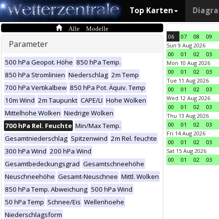
Top Karten
Diagr
Alle Modelle
06
07
08
09
Parameter
Sun 9 Aug 2026
00
01
02
03
500 hPa Geopot. Höhe
850 hPa Temp.
Mon 10 Aug 2026
00
01
02
03
850 hPa Stromlinien
Niederschlag
2m Temp
Tue 11 Aug 2026
700 hPa Vertikalbew
850 hPa Pot. Äquiv. Temp
00
01
02
03
Wed 12 Aug 2026
10m Wind
2m Taupunkt
CAPE/LI
Hohe Wolken
00
01
02
03
Mittelhohe Wolken
Niedrige Wolken
Thu 13 Aug 2026
00
01
02
03
700 hPa Rel. Feuchte
Min/Max Temp.
Fri 14 Aug 2026
Gesamtniederschlag
Spitzenwind
2m Rel. feuchte
00
01
02
03
300 hPa Wind
200 hPa Wind
Sat 15 Aug 2026
00
01
02
03
Gesamtbedeckungsgrad
Gesamtschneehöhe
Neuschneehöhe
Gesamt-Neuschnee
Mittl. Wolken
850 hPa Temp. Abweichung
500 hPa Wind
50 hPa Temp
Schnee/Eis
Wellenhoehe
Niederschlagsform