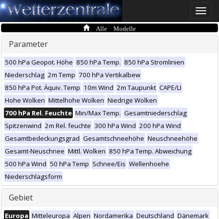
Toggle
naviga
Alle Modelle
Parameter
500 hPa Geopot. Höhe
850 hPa Temp.
850 hPa Stromlinien
Niederschlag
2m Temp
700 hPa Vertikalbew
850 hPa Pot. Äquiv. Temp
10m Wind
2m Taupunkt
CAPE/LI
Hohe Wolken
Mittelhohe Wolken
Niedrige Wolken
700 hPa Rel. Feuchte
Min/Max Temp.
Gesamtniederschlag
Spitzenwind
2m Rel. feuchte
300 hPa Wind
200 hPa Wind
Gesamtbedeckungsgrad
Gesamtschneehöhe
Neuschneehöhe
Gesamt-Neuschnee
Mittl. Wolken
850 hPa Temp. Abweichung
500 hPa Wind
50 hPa Temp
Schnee/Eis
Wellenhoehe
Niederschlagsform
Gebiet
Europa
Mitteleuropa
Alpen
Nordamerika
Deutschland
Dänemark