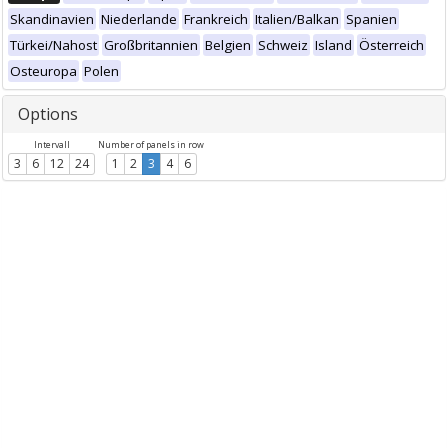
Skandinavien
Niederlande
Frankreich
Italien/Balkan
Spanien
Türkei/Nahost
Großbritannien
Belgien
Schweiz
Island
Österreich
Osteuropa
Polen
Options
Intervall
Number of panels in row
3
6
12
24
1
2
3
4
6