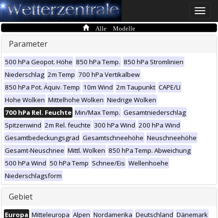
Toggle
naviga
Alle Modelle
Parameter
500 hPa Geopot. Höhe
850 hPa Temp.
850 hPa Stromlinien
Niederschlag
2m Temp
700 hPa Vertikalbew
850 hPa Pot. Äquiv. Temp
10m Wind
2m Taupunkt
CAPE/LI
Hohe Wolken
Mittelhohe Wolken
Niedrige Wolken
700 hPa Rel. Feuchte
Min/Max Temp.
Gesamtniederschlag
Spitzenwind
2m Rel. feuchte
300 hPa Wind
200 hPa Wind
Gesamtbedeckungsgrad
Gesamtschneehöhe
Neuschneehöhe
Gesamt-Neuschnee
Mittl. Wolken
850 hPa Temp. Abweichung
500 hPa Wind
50 hPa Temp
Schnee/Eis
Wellenhoehe
Niederschlagsform
Gebiet
Europa
Mitteleuropa
Alpen
Nordamerika
Deutschland
Dänemark