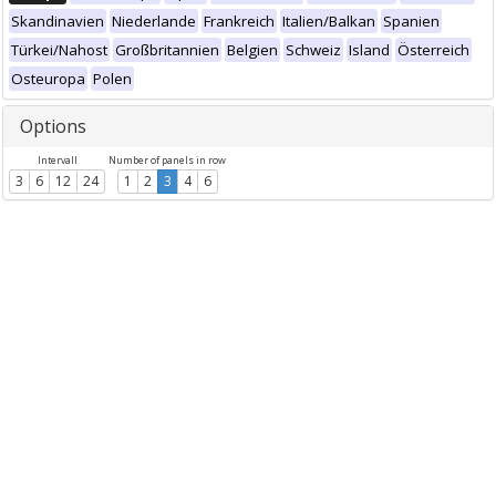
Skandinavien
Niederlande
Frankreich
Italien/Balkan
Spanien
Türkei/Nahost
Großbritannien
Belgien
Schweiz
Island
Österreich
Osteuropa
Polen
Options
Intervall
Number of panels in row
3
6
12
24
1
2
3
4
6