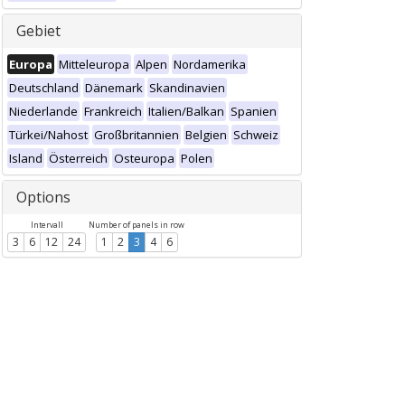
Gebiet
Europa
Mitteleuropa
Alpen
Nordamerika
Deutschland
Dänemark
Skandinavien
Niederlande
Frankreich
Italien/Balkan
Spanien
Türkei/Nahost
Großbritannien
Belgien
Schweiz
Island
Österreich
Osteuropa
Polen
Options
Intervall
Number of panels in row
3
6
12
24
1
2
3
4
6