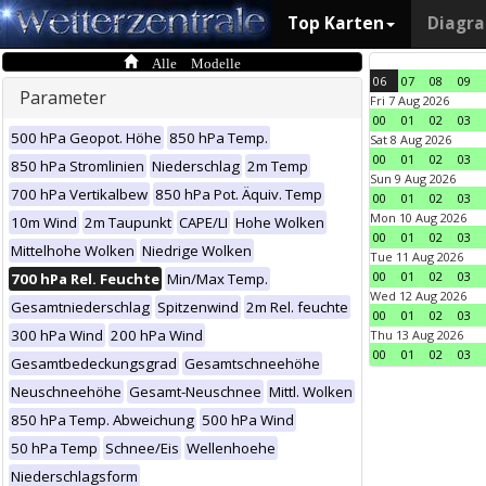
Top Karten
Diagr
Alle Modelle
06
07
08
09
Parameter
Fri 7 Aug 2026
00
01
02
03
500 hPa Geopot. Höhe
850 hPa Temp.
Sat 8 Aug 2026
00
01
02
03
850 hPa Stromlinien
Niederschlag
2m Temp
Sun 9 Aug 2026
700 hPa Vertikalbew
850 hPa Pot. Äquiv. Temp
00
01
02
03
Mon 10 Aug 2026
10m Wind
2m Taupunkt
CAPE/LI
Hohe Wolken
00
01
02
03
Mittelhohe Wolken
Niedrige Wolken
Tue 11 Aug 2026
00
01
02
03
700 hPa Rel. Feuchte
Min/Max Temp.
Wed 12 Aug 2026
Gesamtniederschlag
Spitzenwind
2m Rel. feuchte
00
01
02
03
300 hPa Wind
200 hPa Wind
Thu 13 Aug 2026
00
01
02
03
Gesamtbedeckungsgrad
Gesamtschneehöhe
Neuschneehöhe
Gesamt-Neuschnee
Mittl. Wolken
850 hPa Temp. Abweichung
500 hPa Wind
50 hPa Temp
Schnee/Eis
Wellenhoehe
Niederschlagsform