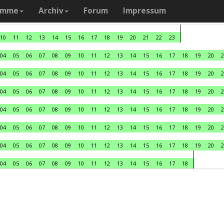
amme
Archiv
Forum
Impressum
10
11
12
13
14
15
16
17
18
19
20
21
22
23
04
05
06
07
08
09
10
11
12
13
14
15
16
17
18
19
20
2
04
05
06
07
08
09
10
11
12
13
14
15
16
17
18
19
20
2
04
05
06
07
08
09
10
11
12
13
14
15
16
17
18
19
20
2
04
05
06
07
08
09
10
11
12
13
14
15
16
17
18
19
20
2
04
05
06
07
08
09
10
11
12
13
14
15
16
17
18
19
20
2
04
05
06
07
08
09
10
11
12
13
14
15
16
17
18
19
20
2
04
05
06
07
08
09
10
11
12
13
14
15
16
17
18