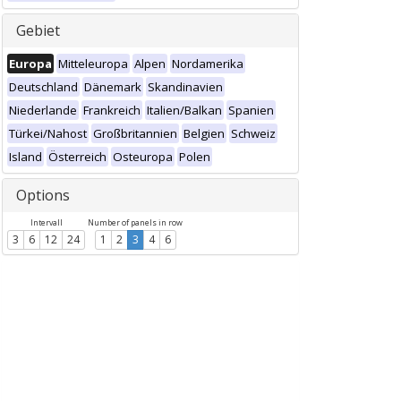
Gebiet
Europa
Mitteleuropa
Alpen
Nordamerika
Deutschland
Dänemark
Skandinavien
Niederlande
Frankreich
Italien/Balkan
Spanien
Türkei/Nahost
Großbritannien
Belgien
Schweiz
Island
Österreich
Osteuropa
Polen
Options
Intervall
Number of panels in row
3
6
12
24
1
2
3
4
6