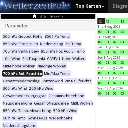
Top Karten
Diagr
Alle Modelle
12
13
14
15
Parameter
Thu 6 Aug 2026
00
01
02
03
500 hPa Geopot. Höhe
850 hPa Temp.
Fri 7 Aug 2026
00
01
02
03
850 hPa Stromlinien
Niederschlag
2m Temp
Sat 8 Aug 2026
700 hPa Vertikalbew
850 hPa Pot. Äquiv. Temp
00
01
02
03
Sun 9 Aug 2026
10m Wind
2m Taupunkt
CAPE/LI
Hohe Wolken
00
01
02
03
Mittelhohe Wolken
Niedrige Wolken
Mon 10 Aug 2026
00
01
02
03
700 hPa Rel. Feuchte
Min/Max Temp.
Tue 11 Aug 2026
Gesamtniederschlag
Spitzenwind
2m Rel. feuchte
00
01
02
03
300 hPa Wind
200 hPa Wind
Wed 12 Aug 2026
00
01
02
03
Gesamtbedeckungsgrad
Gesamtschneehöhe
Neuschneehöhe
Gesamt-Neuschnee
Mittl. Wolken
850 hPa Temp. Abweichung
500 hPa Wind
50 hPa Temp
Schnee/Eis
Wellenhoehe
Niederschlagsform