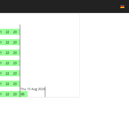
1
22
23
1
22
23
1
22
23
1
22
23
1
22
23
1
22
23
Thu 13 Aug 2026
1
22
23
00