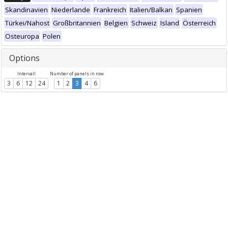
Skandinavien
Niederlande
Frankreich
Italien/Balkan
Spanien
Türkei/Nahost
Großbritannien
Belgien
Schweiz
Island
Österreich
Osteuropa
Polen
Options
Intervall
Number of panels in row
3
6
12
24
1
2
3
4
6