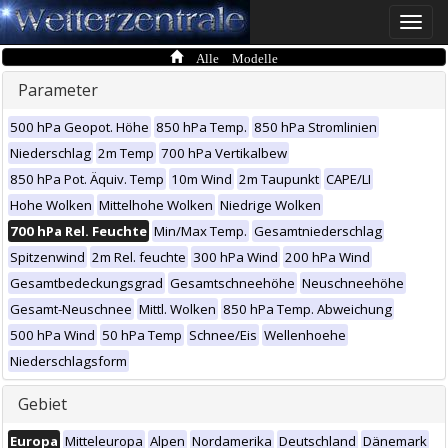
Toggle
naviga
Alle Modelle
Parameter
500 hPa Geopot. Höhe
850 hPa Temp.
850 hPa Stromlinien
Niederschlag
2m Temp
700 hPa Vertikalbew
850 hPa Pot. Äquiv. Temp
10m Wind
2m Taupunkt
CAPE/LI
Hohe Wolken
Mittelhohe Wolken
Niedrige Wolken
700 hPa Rel. Feuchte
Min/Max Temp.
Gesamtniederschlag
Spitzenwind
2m Rel. feuchte
300 hPa Wind
200 hPa Wind
Gesamtbedeckungsgrad
Gesamtschneehöhe
Neuschneehöhe
Gesamt-Neuschnee
Mittl. Wolken
850 hPa Temp. Abweichung
500 hPa Wind
50 hPa Temp
Schnee/Eis
Wellenhoehe
Niederschlagsform
Gebiet
Europa
Mitteleuropa
Alpen
Nordamerika
Deutschland
Dänemark