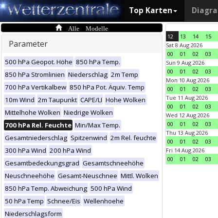
Top Karten
Diagr
Alle Modelle
12
13
14
15
Parameter
Sat 8 Aug 2026
00
01
02
03
500 hPa Geopot. Höhe
850 hPa Temp.
Sun 9 Aug 2026
00
01
02
03
850 hPa Stromlinien
Niederschlag
2m Temp
Mon 10 Aug 2026
700 hPa Vertikalbew
850 hPa Pot. Äquiv. Temp
00
01
02
03
Tue 11 Aug 2026
10m Wind
2m Taupunkt
CAPE/LI
Hohe Wolken
00
01
02
03
Mittelhohe Wolken
Niedrige Wolken
Wed 12 Aug 2026
00
01
02
03
700 hPa Rel. Feuchte
Min/Max Temp.
Thu 13 Aug 2026
Gesamtniederschlag
Spitzenwind
2m Rel. feuchte
00
01
02
03
300 hPa Wind
200 hPa Wind
Fri 14 Aug 2026
00
01
02
03
Gesamtbedeckungsgrad
Gesamtschneehöhe
Neuschneehöhe
Gesamt-Neuschnee
Mittl. Wolken
850 hPa Temp. Abweichung
500 hPa Wind
50 hPa Temp
Schnee/Eis
Wellenhoehe
Niederschlagsform