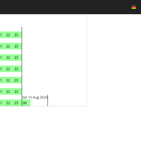
1
22
23
1
22
23
1
22
23
1
22
23
1
22
23
1
22
23
Sat 15 Aug 2026
1
22
23
00