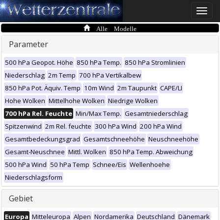
Toggle
naviga
Alle Modelle
Parameter
500 hPa Geopot. Höhe
850 hPa Temp.
850 hPa Stromlinien
Niederschlag
2m Temp
700 hPa Vertikalbew
850 hPa Pot. Äquiv. Temp
10m Wind
2m Taupunkt
CAPE/LI
Hohe Wolken
Mittelhohe Wolken
Niedrige Wolken
700 hPa Rel. Feuchte
Min/Max Temp.
Gesamtniederschlag
Spitzenwind
2m Rel. feuchte
300 hPa Wind
200 hPa Wind
Gesamtbedeckungsgrad
Gesamtschneehöhe
Neuschneehöhe
Gesamt-Neuschnee
Mittl. Wolken
850 hPa Temp. Abweichung
500 hPa Wind
50 hPa Temp
Schnee/Eis
Wellenhoehe
Niederschlagsform
Gebiet
Europa
Mitteleuropa
Alpen
Nordamerika
Deutschland
Dänemark