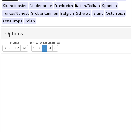
Skandinavien
Niederlande
Frankreich
Italien/Balkan
Spanien
Türkei/Nahost
Großbritannien
Belgien
Schweiz
Island
Österreich
Osteuropa
Polen
Options
Intervall
Number of panels in row
3
6
12
24
1
2
3
4
6