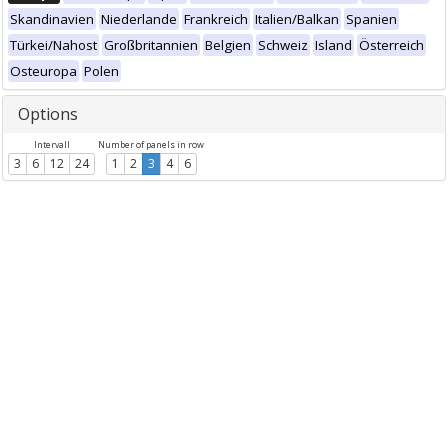
Skandinavien
Niederlande
Frankreich
Italien/Balkan
Spanien
Türkei/Nahost
Großbritannien
Belgien
Schweiz
Island
Österreich
Osteuropa
Polen
Options
Intervall
Number of panels in row
3
6
12
24
1
2
3
4
6