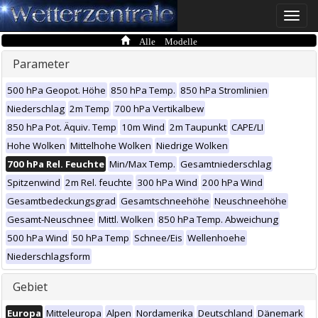
Toggle
naviga
Alle Modelle
Parameter
500 hPa Geopot. Höhe
850 hPa Temp.
850 hPa Stromlinien
Niederschlag
2m Temp
700 hPa Vertikalbew
850 hPa Pot. Äquiv. Temp
10m Wind
2m Taupunkt
CAPE/LI
Hohe Wolken
Mittelhohe Wolken
Niedrige Wolken
700 hPa Rel. Feuchte
Min/Max Temp.
Gesamtniederschlag
Spitzenwind
2m Rel. feuchte
300 hPa Wind
200 hPa Wind
Gesamtbedeckungsgrad
Gesamtschneehöhe
Neuschneehöhe
Gesamt-Neuschnee
Mittl. Wolken
850 hPa Temp. Abweichung
500 hPa Wind
50 hPa Temp
Schnee/Eis
Wellenhoehe
Niederschlagsform
Gebiet
Europa
Mitteleuropa
Alpen
Nordamerika
Deutschland
Dänemark