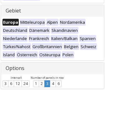
Gebiet
Europa
Mitteleuropa
Alpen
Nordamerika
Deutschland
Dänemark
Skandinavien
Niederlande
Frankreich
Italien/Balkan
Spanien
Türkei/Nahost
Großbritannien
Belgien
Schweiz
Island
Österreich
Osteuropa
Polen
Options
Intervall
Number of panels in row
3
6
12
24
1
2
3
4
6