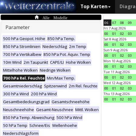
Top Karten
Diagr
Alle Modelle
06
07
08
09
Parameter
Fri 7 Aug 2026
00
01
02
03
500 hPa Geopot. Höhe
850 hPa Temp.
Sat 8 Aug 2026
00
01
02
03
850 hPa Stromlinien
Niederschlag
2m Temp
Sun 9 Aug 2026
700 hPa Vertikalbew
850 hPa Pot. Äquiv. Temp
00
01
02
03
Mon 10 Aug 2026
10m Wind
2m Taupunkt
CAPE/LI
Hohe Wolken
00
01
02
03
Mittelhohe Wolken
Niedrige Wolken
Tue 11 Aug 2026
00
01
02
03
700 hPa Rel. Feuchte
Min/Max Temp.
Wed 12 Aug 2026
Gesamtniederschlag
Spitzenwind
2m Rel. feuchte
00
01
02
03
300 hPa Wind
200 hPa Wind
Thu 13 Aug 2026
00
01
02
03
Gesamtbedeckungsgrad
Gesamtschneehöhe
Neuschneehöhe
Gesamt-Neuschnee
Mittl. Wolken
850 hPa Temp. Abweichung
500 hPa Wind
50 hPa Temp
Schnee/Eis
Wellenhoehe
Niederschlagsform